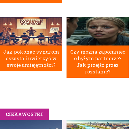
Jak pokonać syndrom
Czy można zapomnieć
oszusta i uwierzyć w
o byłym partnerze?
swoje umiejętności?
Jak przejść przez
rozstanie?
CIEKAWOSTKI