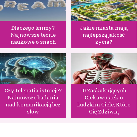
Dlaczego śnimy?
Jakie miasta mają
Najnowsze teorie
najlepszą jakość
naukowe o snach
życia?
Czy telepatia istnieje?
10 Zaskakujących
Najnowsze badania
Ciekawostek o
nad komunikacją bez
Ludzkim Ciele, Które
słów
Cię Zdziwią