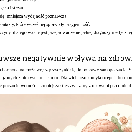
cia i stresu.
się, mniejsza wydajność poznawcza.
ontakty, które wcześniej sprawiały przyjemność.
czyny, dlatego ważne jest przeprowadzenie pełnej diagnozy medycznej
awsze negatywnie wpływa na zdrowi
a hormonalna może wręcz przyczynić się do poprawy samopoczucia. S
wiązanych z nim wahań nastroju. Dla wielu osób antykoncepcja hormo
 poczucie wolności i zmniejsza stres związany z obawami przed niepl