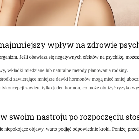
ą najmniejszy wpływ na zdrowie psyc
ganizm. Jeśli obawiasz się negatywnych efektów na psychikę, możesz
wy, wkładki miedziane lub naturalne metody planowania rodziny.
środki zawierające mniejsze dawki hormonów mogą mieć mniej ubocz
antykoncepcji zawiera tylko jeden hormon, co może obniżyć ryzyko w
y w swoim nastroju po rozpoczęciu st
bie niepokojące objawy, warto podjąć odpowiednie kroki. Poniżej prze