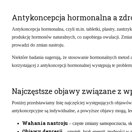
Antykoncepcja hormonalna a zdro
Antykoncepcja hormonalna, czyli m.in. tabletki, plastry, zast
produkcję hormonów naturalnych, co zapobiega owulacji. Zmia
prowadzi do zmian nastroju.
Niektóre badania sugerują, że stosowanie hormonalnych metod 
korzystającej z antykoncepcji hormonalnej występują te problem
Najczęstsze objawy związane z w
Poniżej przedstawiamy listę najczęściej występujących objawów
antykoncepcyjne są indywidualne, a powyższe objawy mogą, lec
Wahania nastroju
– częste zmiany samopoczucia, skł
Objawy depresji
– smutek, brak energii, trudności w