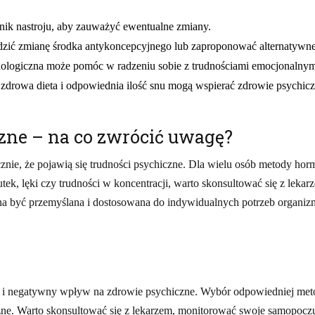
ik nastroju, aby zauważyć ewentualne zmiany.
adzić zmianę środka antykoncepcyjnego lub zaproponować alternatywn
hologiczna może pomóc w radzeniu sobie z trudnościami emocjonalnym
 zdrowa dieta i odpowiednia ilość snu mogą wspierać zdrowie psychicz
zne – na co zwrócić uwagę?
znie, że pojawią się trudności psychiczne. Dla wielu osób metody ho
utek, lęki czy trudności w koncentracji, warto skonsultować się z lek
nna być przemyślana i dostosowana do indywidualnych potrzeb organiz
i negatywny wpływ na zdrowie psychiczne. Wybór odpowiedniej meto
czne. Warto skonsultować się z lekarzem, monitorować swoje samopocz