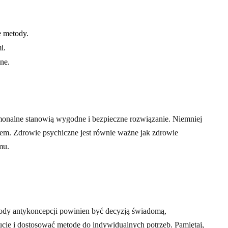
e metody.
i.
ne.
rmonalne stanowią wygodne i bezpieczne rozwiązanie. Niemniej
arzem. Zdrowie psychiczne jest równie ważne jak zdrowie
mu.
dy antykoncepcji powinien być decyzją świadomą,
ucie i dostosować metodę do indywidualnych potrzeb. Pamiętaj,