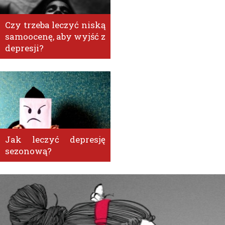
Czy trzeba leczyć niską
samoocenę, aby wyjść z
depresji?
Jak leczyć depresję
sezonową?