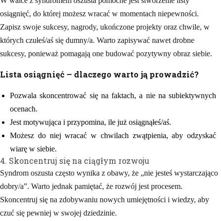
W walce z syndromem oszusta pomocne jest stworzenie listy
osiągnięć, do której możesz wracać w momentach niepewności.
Zapisz swoje sukcesy, nagrody, ukończone projekty oraz chwile, w
których czułeś/aś się dumny/a. Warto zapisywać nawet drobne
sukcesy, ponieważ pomagają one budować pozytywny obraz siebie.
Lista osiągnięć – dlaczego warto ją prowadzić?
Pozwala skoncentrować się na faktach, a nie na subiektywnych
ocenach.
Jest motywująca i przypomina, ile już osiągnąłeś/aś.
Możesz do niej wracać w chwilach zwątpienia, aby odzyskać
wiarę w siebie.
4. Skoncentruj się na ciągłym rozwoju
Syndrom oszusta często wynika z obawy, że „nie jesteś wystarczająco
dobry/a”. Warto jednak pamiętać, że rozwój jest procesem.
Skoncentruj się na zdobywaniu nowych umiejętności i wiedzy, aby
czuć się pewniej w swojej dziedzinie.