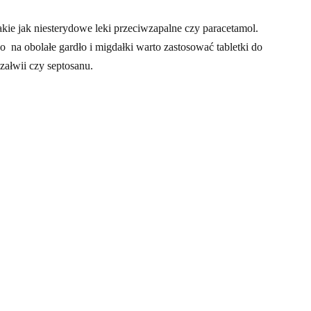
ie jak niesterydowe leki przeciwzapalne czy paracetamol.
 na obolałe gardło i migdałki warto zastosować tabletki do
załwii czy septosanu.