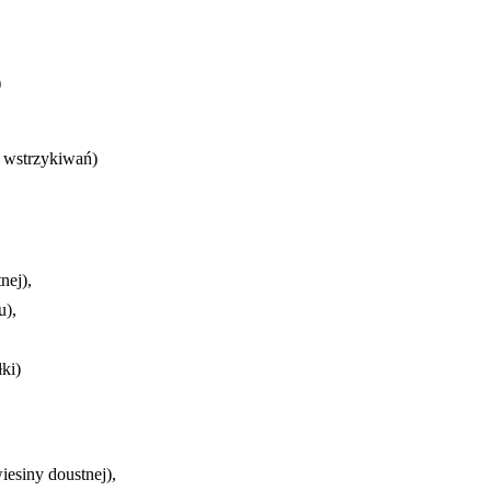
)
o wstrzykiwań)
nej),
u),
ki)
iesiny doustnej),