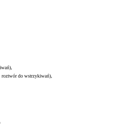
iwań),
, roztwór do wstrzykiwań),
)