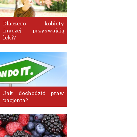
Dlaczego kobiety
inaczej przyswajają
leki?
Jak dochodzić praw
pacjenta?