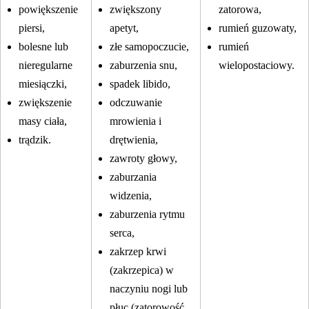
powiększenie
zwiększony
zatorowa,
piersi,
apetyt,
rumień guzowaty,
bolesne lub
złe samopoczucie,
rumień
nieregularne
zaburzenia snu,
wielopostaciowy.
miesiączki,
spadek libido,
zwiększenie
odczuwanie
masy ciała,
mrowienia i
trądzik.
drętwienia,
zawroty głowy,
zaburzania
widzenia,
zaburzenia rytmu
serca,
zakrzep krwi
(zakrzepica) w
naczyniu nogi lub
płuc (zatorowość