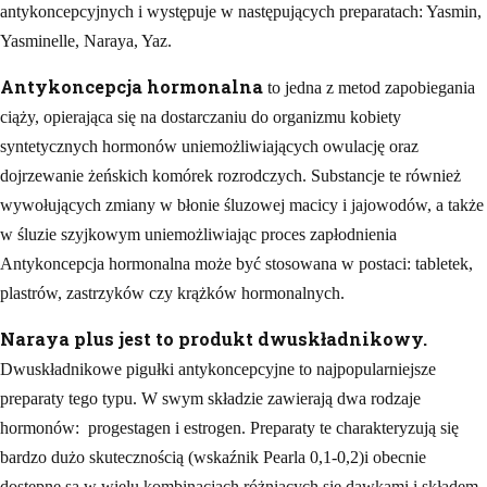
antykoncepcyjnych i występuje w następujących preparatach: Yasmin,
Yasminelle, Naraya, Yaz.
Antykoncepcja hormonalna
to jedna z metod zapobiegania
ciąży, opierająca się na dostarczaniu do organizmu kobiety
syntetycznych hormonów uniemożliwiających owulację oraz
dojrzewanie żeńskich komórek rozrodczych. Substancje te również
wywołujących zmiany w błonie śluzowej macicy i jajowodów, a także
w śluzie szyjkowym uniemożliwiając proces zapłodnienia
Antykoncepcja hormonalna może być stosowana w postaci: tabletek,
plastrów, zastrzyków czy krążków hormonalnych.
Naraya plus
jest to produkt dwuskładnikowy.
Dwuskładnikowe pigułki antykoncepcyjne to najpopularniejsze
preparaty tego typu. W swym składzie zawierają dwa rodzaje
hormonów: progestagen i estrogen. Preparaty te charakteryzują się
bardzo dużo skutecznością (wskaźnik Pearla 0,1-0,2)i obecnie
dostępne są w wielu kombinacjach różniących się dawkami i składem