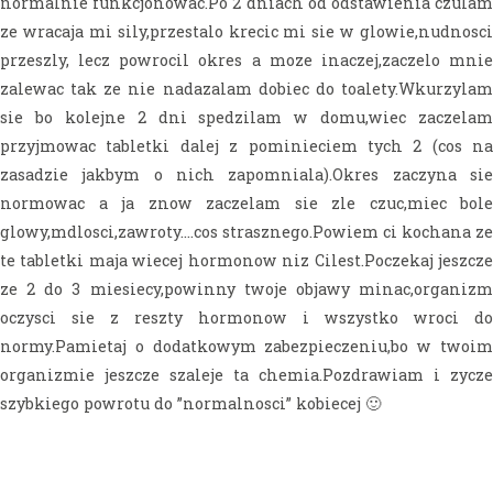
normalnie funkcjonowac.Po 2 dniach od odstawienia czulam
ze wracaja mi sily,przestalo krecic mi sie w glowie,nudnosci
przeszly, lecz powrocil okres a moze inaczej,zaczelo mnie
zalewac tak ze nie nadazalam dobiec do toalety.Wkurzylam
sie bo kolejne 2 dni spedzilam w domu,wiec zaczelam
przyjmowac tabletki dalej z pominieciem tych 2 (cos na
zasadzie jakbym o nich zapomniala).Okres zaczyna sie
normowac a ja znow zaczelam sie zle czuc,miec bole
glowy,mdlosci,zawroty….cos strasznego.Powiem ci kochana ze
te tabletki maja wiecej hormonow niz Cilest.Poczekaj jeszcze
ze 2 do 3 miesiecy,powinny twoje objawy minac,organizm
oczysci sie z reszty hormonow i wszystko wroci do
normy.Pamietaj o dodatkowym zabezpieczeniu,bo w twoim
organizmie jeszcze szaleje ta chemia.Pozdrawiam i zycze
szybkiego powrotu do ”normalnosci” kobiecej 🙂