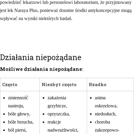
powiedzieć lekarzowi lub personelowi laboratorium, że przyjmowany
jest lek Naraya Plus, ponieważ doustne środki antykoncepcyjne mogą
wpływać na wyniki niektórych badań.
Działania niepożądane
Możliwe działania niepożądane:
Często
Niezbyt często
Rzadko
zmienność
zakażenia
astma
nastroju,
grzybicze,
oskrzelowa,
bóle głowy,
opryszczka,
niedosłuch,
bóle brzucha,
reakcje
choroba
ból piersi,
nadwrażliwości,
zakrzepowo-