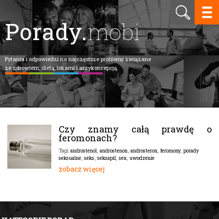
Porady.
mobi
Pytania i odpowiedzi na najczęstsze problemy związane
ze zdrowiem, dietą, lekami i antykoncepcją.
Czy znamy całą prawdę o
feromonach?
androstenol
,
androstenon
,
androsteron
,
feromony
,
porady
Tagi:
seksualne
,
seks
,
seksapil
,
sex
,
uwodzenie
zobacz więcej