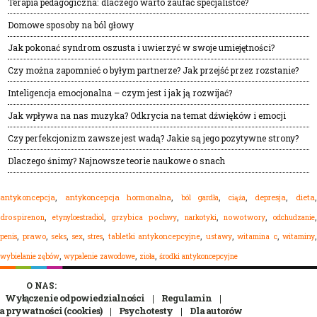
Terapia pedagogiczna: dlaczego warto zaufać specjalistce?
Domowe sposoby na ból głowy
Jak pokonać syndrom oszusta i uwierzyć w swoje umiejętności?
Czy można zapomnieć o byłym partnerze? Jak przejść przez rozstanie?
Inteligencja emocjonalna – czym jest i jak ją rozwijać?
Jak wpływa na nas muzyka? Odkrycia na temat dźwięków i emocji
Czy perfekcjonizm zawsze jest wadą? Jakie są jego pozytywne strony?
Dlaczego śnimy? Najnowsze teorie naukowe o snach
,
,
,
,
,
dieta
antykoncepcja
antykoncepcja hormonalna
ból gardła
depresja
ciąża
,
,
,
,
,
drospirenon
etynyloestradiol
grzybica pochwy
narkotyki
nowotwory
odchudzanie
,
,
,
,
,
,
,
,
,
prawo
seks
sex
stres
tabletki antykoncepcyjne
ustawy
witamina c
witaminy
penis
,
,
,
wypalenie zawodowe
zioła
środki antykoncepcyjne
wybielanie zębów
O NAS:
Wyłączenie odpowiedzialności
Regulamin
a prywatności (cookies)
Psychotesty
Dla autorów