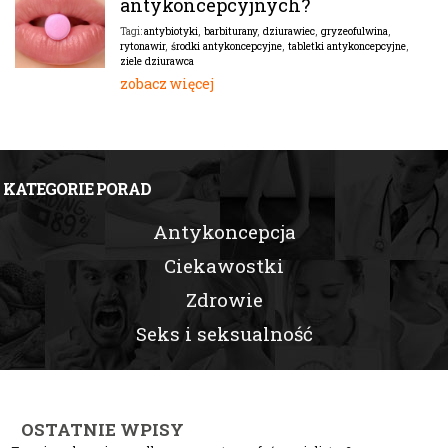
antykoncepcyjnych?
antybiotyki
,
barbiturany
,
dziurawiec
,
gryzeofulwina
,
Tagi:
rytonawir
,
środki antykoncepcyjne
,
tabletki antykoncepcyjne
,
ziele dziurawca
zobacz więcej
KATEGORIE PORAD
Antykoncepcja
Ciekawostki
Zdrowie
Seks i seksualność
OSTATNIE WPISY