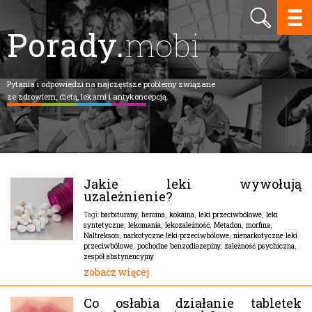
Porady.
mobi
Pytania i odpowiedzi na najczęstsze problemy związane
ze zdrowiem, dietą, lekami i antykoncepcją.
Jakie leki wywołują
uzależnienie?
barbiturany
,
heroina
,
kokaina
,
leki przeciwbólowe
,
leki
Tagi:
syntetyczne
,
lekomania
,
lekozależność
,
Metadon
,
morfina
,
Naltrekson
,
narkotyczne leki przeciwbólowe
,
nienarkotyczne leki
przeciwbólowe
,
pochodne benzodiazepiny
,
zależność psychiczna
,
zespół abstynencyjny
zobacz więcej
Co osłabia działanie tabletek