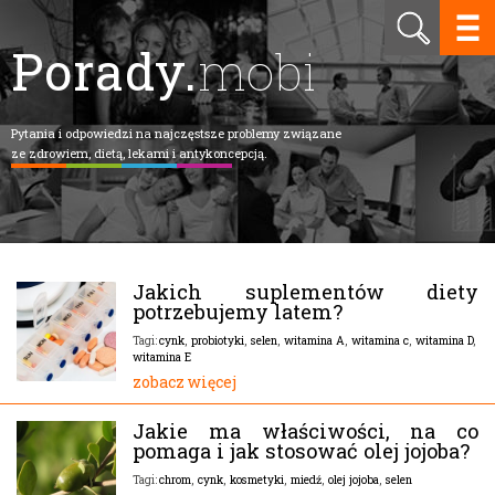
Porady.
mobi
Pytania i odpowiedzi na najczęstsze problemy związane
ze zdrowiem, dietą, lekami i antykoncepcją.
Jakich suplementów diety
potrzebujemy latem?
cynk
,
probiotyki
,
selen
,
witamina A
,
witamina c
,
witamina D
,
Tagi:
witamina E
zobacz więcej
Jakie ma właściwości, na co
pomaga i jak stosować olej jojoba?
chrom
,
cynk
,
kosmetyki
,
miedź
,
olej jojoba
,
selen
Tagi: