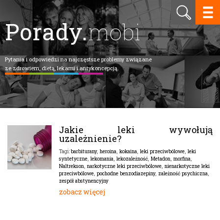
Porady.
mobi
Pytania i odpowiedzi na najczęstsze problemy związane
ze zdrowiem, dietą, lekami i antykoncepcją.
Jakie leki wywołują
uzależnienie?
barbiturany
,
heroina
,
kokaina
,
leki przeciwbólowe
,
leki
Tagi:
syntetyczne
,
lekomania
,
lekozależność
,
Metadon
,
morfina
,
Naltrekson
,
narkotyczne leki przeciwbólowe
,
nienarkotyczne leki
przeciwbólowe
,
pochodne benzodiazepiny
,
zależność psychiczna
,
zespół abstynencyjny
zobacz więcej