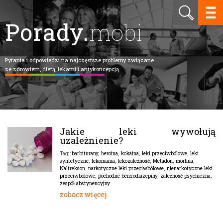
Porady.
mobi
Pytania i odpowiedzi na najczęstsze problemy związane
ze zdrowiem, dietą, lekami i antykoncepcją.
Jakie leki wywołują
uzależnienie?
barbiturany
,
heroina
,
kokaina
,
leki przeciwbólowe
,
leki
Tagi:
syntetyczne
,
lekomania
,
lekozależność
,
Metadon
,
morfina
,
Naltrekson
,
narkotyczne leki przeciwbólowe
,
nienarkotyczne leki
przeciwbólowe
,
pochodne benzodiazepiny
,
zależność psychiczna
,
zespół abstynencyjny
zobacz więcej