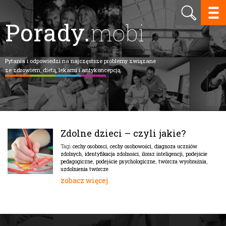
Porady.
mobi
Pytania i odpowiedzi na najczęstsze problemy związane
ze zdrowiem, dietą, lekami i antykoncepcją.
Zdolne dzieci – czyli jakie?
cechy osobosci
,
cechy osobowości
,
diagnoza uczniów
Tagi:
zdolnych
,
identyfikacja zdolności
,
iloraz inteligencji
,
podejście
pedagogiczne
,
podejście psychologiczne
,
twórcza wyobraźnia
,
uzdolnienia twórcze
zobacz więcej