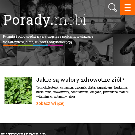
Porady.
mobi
Pytania i odpowiedzi na najczęstsze problemy związane
ze zdrowiem, dietą, lekami i antykoncepcją.
Jakie są walory zdrowotne ziół?
cholesterol
,
cynamon
,
czosnek
,
dieta
,
kapsaicyna
,
kurkuma
,
Tagi:
kurkumina
,
nowotwory
,
odchudzanie
,
oregano
,
przemiana materii
,
witamina c
,
witaminy
,
zioła
zobacz więcej
KATEGORIE PORAD