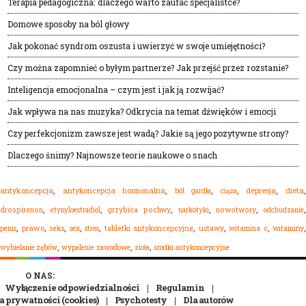
Terapia pedagogiczna: dlaczego warto zaufać specjalistce?
Domowe sposoby na ból głowy
Jak pokonać syndrom oszusta i uwierzyć w swoje umiejętności?
Czy można zapomnieć o byłym partnerze? Jak przejść przez rozstanie?
Inteligencja emocjonalna – czym jest i jak ją rozwijać?
Jak wpływa na nas muzyka? Odkrycia na temat dźwięków i emocji
Czy perfekcjonizm zawsze jest wadą? Jakie są jego pozytywne strony?
Dlaczego śnimy? Najnowsze teorie naukowe o snach
,
,
,
,
,
dieta
antykoncepcja
antykoncepcja hormonalna
ból gardła
depresja
ciąża
,
,
,
,
,
drospirenon
etynyloestradiol
grzybica pochwy
narkotyki
nowotwory
odchudzanie
,
,
,
,
,
,
,
,
,
prawo
seks
sex
stres
tabletki antykoncepcyjne
ustawy
witamina c
witaminy
penis
,
,
,
wypalenie zawodowe
zioła
środki antykoncepcyjne
wybielanie zębów
O NAS:
Wyłączenie odpowiedzialności
Regulamin
a prywatności (cookies)
Psychotesty
Dla autorów