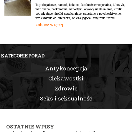
dopalacze
,
hazard
,
kokaina
,
labilność emocjonalna
,
lubczyk
,
Tagi:
marihuana
,
narkomania
,
narkotyki
,
objawy uzależnienia
,
środki
pobudzające
,
środki uspokajające
,
substancje psychoaktywne
,
uzależnienie od Internetu
,
wilcza jagoda
,
zwężenie źrenic
zobacz więcej
KATEGORIE PORAD
Antykoncepcja
Ciekawostki
Zdrowie
Seks i seksualność
OSTATNIE WPISY