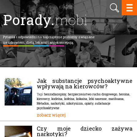
Porady.
mobi
Pytania i odpowiedzi na najczęstsze problemy związane
ze zdrowiem, dietą, lekami i antykoncepcją.
Jak substancje psychoaktywne
wpływają na kierowców?
benzodiazepiny
,
bezpieczeństwo ruchu drogowego
,
heroina
,
Tagi:
kierowcy
,
kodeina
,
kofeina
,
kokaina
,
leki nasenne
,
marihuana
,
Metadon
,
narkotyki
,
nikotynizm
,
opiaty
,
substancje
psychoaktywne
zobacz więcej
Czy moje dziecko zażywa
narkotyki?