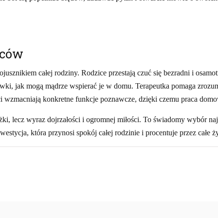
iców
sojusznikiem całej rodziny. Rodzice przestają czuć się bezradni i osam
zówki, jak mogą mądrze wspierać je w domu. Terapeutka pomaga zrozumi
ści wzmacniają konkretne funkcje poznawcze, dzięki czemu praca domo
ażki, lecz wyraz dojrzałości i ogromnej miłości. To świadomy wybór na
estycja, która przynosi spokój całej rodzinie i procentuje przez całe ży