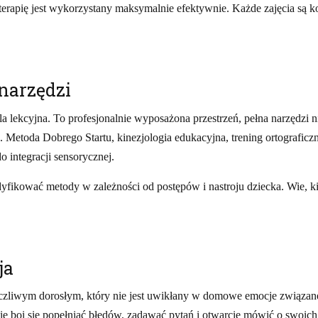
terapię jest wykorzystany maksymalnie efektywnie. Każde zajęcia są k
narzędzi
ala lekcyjna. To profesjonalnie wyposażona przestrzeń, pełna narzędzi
Metoda Dobrego Startu, kinezjologia edukacyjna, trening ortografic
 integracji sensorycznej.
dyfikować metody w zależności od postępów i nastroju dziecka. Wie, ki
ja
czliwym dorosłym, który nie jest uwikłany w domowe emocje związane z
 boi się popełniać błędów, zadawać pytań i otwarcie mówić o swoich fru