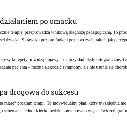
z działaniem po omacku
ocznie terapię, przeprowadza wnikliwą diagnozę pedagogiczną. To proc
ności dziecka. Sprawdza poziom funkcji poznawczych, takich jak perce
epszy korepetytor widzą objawy – na przykład błędy ortograficzne. Te
adania pacjenta – można złagodzić symptomy, ale nie usunie się chorob
apa drogowa do sukcesu
a miarę” program terapii. To indywidualny plan, który uwzględnia nie t
ego schematu. Jedno dziecko będzie potrzebowało więcej ćwiczeń graf