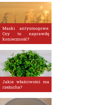
Maski antysmogowe.
Czy to naprawdę
konieczność?
Jakie właściwości ma
rzeżucha?