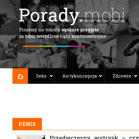
Porady.
mobi
Piszemy na tematy
ogólnie przyjęte
za tabu, wstydliwe bądź kontrowersyjne.
Seks
Antykoncepcja
Zdrowie
PENIS
Przedwczesny wytrysk – czym