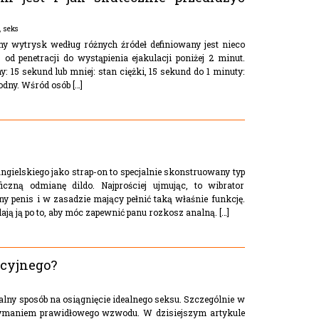
,
seks
y wytrysk według różnych źródeł definiowany jest nieco
od penetracji do wystąpienia ejakulacji poniżej 2 minut.
y: 15 sekund lub mniej: stan ciężki, 15 sekund do 1 minuty:
odny. Wśród osób […]
gielskiego jako strap-on to specjalnie skonstruowany typ
czną odmianę dildo. Najprościej ujmując, to wibrator
 penis i w zasadzie mający pełnić taką właśnie funkcję.
ają ją po to, aby móc zapewnić panu rozkosz analną. […]
kcyjnego?
ealny sposób na osiągnięcie idealnego seksu. Szczególnie w
zymaniem prawidłowego wzwodu. W dzisiejszym artykule