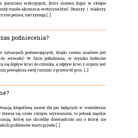
z pierścieni erekcyjnych, które możesz kupić w sklepie
sondy-tunele-akcesoria-erotyczne.html Dłuższy i większy
trzon penisa, zatrzymują […]
czas podniecenia?
w sytuacjach podniecających, dzięki czemu możliwe jest
i do wzwodu? W fazie pobudzenia, w wyniku bodźców
a się dopływ krwi do członka, a odpływ krwi z organu jest
nis powiększa swój rozmiar o prawie 60 proc. […]
zne?
tuacją kłopotliwą nawet dla par będących w wieloletnim
ie stawia się czoła różnym wyzwaniom, to jednak męskie
cją, której nie chcieliby doświadczać ani o której nie
akich problemów warto przede […]