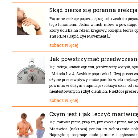
Skąd bierze się poranna erekcj
Poranne erekcje pojawiają się od trzech do pięciu
tego fenomenu. Jedna z nich mówi o powstają
który uciska na rdzeń kręgowy. Kolejna teoria o
snu REM (Rapid Eye Movement […]
zobacz więcej
Jak powstrzymać przedwczesn
erekcja
,
kontrola orgazmu
,
przedwczesny wytrysk
,
squ
Tagi:
Metoda 1 z 4: Szybkie poprawki 1. Użyj prezerwa
użycie prezerwatywy może pomóc wielu mężczy
powinno w dużym stopniu przedłużyć czas od roz
nieatestowanych i zbyt cienkich. Niektóre prezer
zobacz więcej
Czym jest i jak leczyć martwic
martwica penisa
,
priapizm
,
przekrwienie penisa
,
rak pe
Tagi:
Martwica (nekroza) penisa to schorzenie pol
Najczęściej obejmuje ciała jamiste i gąbcza