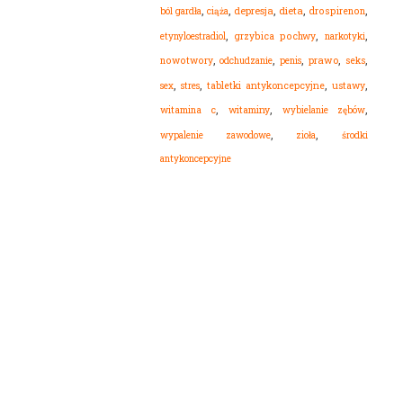
,
,
,
,
,
dieta
ból gardła
depresja
drospirenon
ciąża
,
,
,
etynyloestradiol
grzybica pochwy
narkotyki
,
,
,
,
,
nowotwory
odchudzanie
prawo
seks
penis
,
,
,
,
sex
stres
tabletki antykoncepcyjne
ustawy
,
,
,
witamina c
witaminy
wybielanie zębów
,
,
wypalenie zawodowe
zioła
środki
antykoncepcyjne