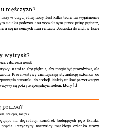
a u mężczyzn?
 razy w ciągu jednej nocy. Jest kilka teorii na wyjaśnienie
cym ucisku podczas snu wywołanym przez pełny pęcherz,
piera się na sennych marzeniach. Dochodzi do nich w fazie
y wytrysk?
eeze
,
zaburzenia erekcji
tywy Brzmi to zbyt pięknie, aby mogło być prawdziwe, ale
znom. Prezerwatywy zmniejszają stymulację członka, co
poczęcia stosunku do erekcji. Należy unikać prezerwatyw
watywy są pokryte specjalnym żelem, który […]
ę penisa?
nisa
,
stulejka
,
załupek
egające na degradacji komórek budujących jego tkanki.
ste prącia. Przyczyny martwicy męskiego członka urazy