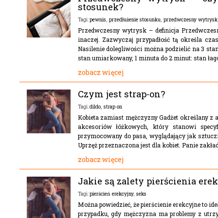
stosunek?
pewnis
,
przedłużenie stosunku
,
przedwczesny wytrysk
Tagi:
Przedwczesny wytrysk – definicja Przedwczesn
inaczej. Zazwyczaj przypadłość tą określa czas 
Nasilenie dolegliwości można podzielić na 3 stan
stan umiarkowany, 1 minuta do 2 minut: stan łag
zobacz więcej
Czym jest strap-on?
dildo
,
strap on
Tagi:
Kobieta zamiast mężczyzny Gadżet określany z an
akcesoriów łóżkowych, który stanowi specyfi
przymocowany do pasa, wyglądający jak sztuczny
Uprzęż przeznaczona jest dla kobiet. Panie zakład
zobacz więcej
Jakie są zalety pierścienia ere
pierścień erekcyjny
,
seks
Tagi:
Można powiedzieć, że pierścienie erekcyjne to id
przypadku, gdy mężczyzna ma problemy z utr