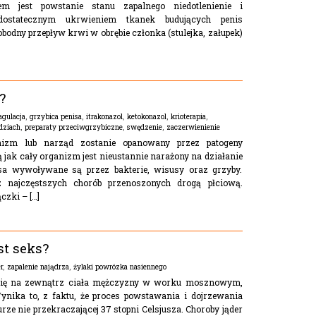
m jest powstanie stanu zapalnego niedotlenienie i
dostatecznym ukrwieniem tkanek budujących penis
odny przepływ krwi w obrębie członka (stulejka, załupek)
?
agulacja
,
grzybica penisa
,
itrakonazol
,
ketokonazol
,
krioterapia
,
dziach
,
preparaty przeciwgrzybiczne
,
swędzenie
,
zaczerwienienie
anizm lub narząd zostanie opanowany przez patogeny
jak cały organizm jest nieustannie narażony na działanie
isa wywoływane są przez bakterie, wisusy oraz grzyby.
 z najczęstszych chorób przenoszonych drogą płciową.
zki – […]
st seks?
r
,
zapalenie najądrza
,
żylaki powrózka nasiennego
ą się na zewnątrz ciała mężczyzny w worku mosznowym,
nika to, z faktu, że proces powstawania i dojrzewania
rze nie przekraczającej 37 stopni Celsjusza. Choroby jąder