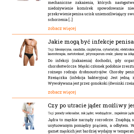
mechaniczne zakażenia, których następstwe
niedożywienie komórek spowodowanie nie
przekrwienie penisa ucisk uniemożliwiający swob
schorzenia […]
zobacz więcej
Jakie mogą być infekcje penisa
bleomycyna
,
candidia
,
cisplatyna
,
cytostatyki
,
elektroko
Tagi:
laseroterapia
,
metotreksat
,
pityrosporum ovale
,
plamy na żółę
Do infekcji (zakażenia) dochodzi, gdy org
chorobotwórcze. Męski członek podobnie zresztą 
rożnego rodzaju drobnoustrojów. Choroby pen
Rzeżączka (infekcja bakteryjna) Jest jedną
Wywoływana jest przez gonokoki (dwoinki rzeżąc
zobacz więcej
Czy po utracie jąder możliwy je
porady seksualne
,
rak jąder
,
wodojądrze.
,
zapalenie jąde
Tagi:
Jądra to męskie narządy rozrodcze. Znajduj
usytuowanym pomiędzy prąciem, a odbytem. Wy
gamet męskich jest bardziej wydajny w temperatu