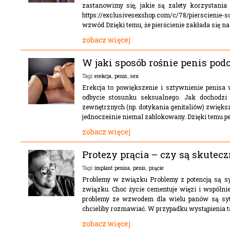
zastanowimy się, jakie są zalety korzystania 
https://exclusivesexshop.com/c/78/pierscienie-
wzwód Dzięki temu, że pierścienie zakłada się na 
zobacz więcej
W jaki sposób rośnie penis pod
erekcja
,
penis
,
sex
Tagi:
Erekcja to powiększenie i sztywnienie penisa 
odbycie stosunku seksualnego. Jak dochodz
zewnętrznych (np. dotykania genitaliów) zwiększ
jednocześnie niemal zablokowany. Dzięki temu pe
zobacz więcej
Protezy prącia – czy są skutec
implant penisa
,
penis
,
prącie
Tagi:
Problemy w związku Problemy z potencją są sy
związku. Choć życie cementuje więzi i wspóln
problemy ze wzwodem dla wielu panów są sytua
chcieliby rozmawiać. W przypadku wystąpienia t
zobacz więcej