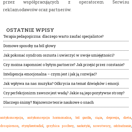
przez współpracujących z operatorem Serwisu
reklamodawców oraz partnerów.
OSTATNIE WPISY
Terapia pedagogiczna: dlaczego warto zaufać specjalistce?
Domowe sposoby na ból głowy
Jak pokonać syndrom oszusta i uwierzyć w swoje umiejętności?
Czy można zapomnieć o byłym partnerze? Jak przejść przez rozstanie?
Inteligencja emocjonalna – czym jest i jak ją rozwijać?
Jak wpływa na nas muzyka? Odkrycia na temat dźwięków i emocji
Czy perfekcjonizm zawsze jest wadą? Jakie są jego pozytywne strony?
Dlaczego śnimy? Najnowsze teorie naukowe o snach
,
,
,
,
,
dieta
antykoncepcja
antykoncepcja hormonalna
ból gardła
depresja
ciąża
,
,
,
,
,
drospirenon
etynyloestradiol
grzybica pochwy
narkotyki
nowotwory
odchudzanie