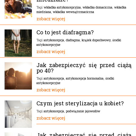
wkładka antykoncepcyjna
,
wkładka domaciczna
,
wkładka
Tagi:
miedziana
,
wkładka wewnątrzmaciczna
zobacz więcej
Co to jest diafragma?
antykoncepcja
,
diafragma
,
krążek dopochwowy
,
środki
Tagi:
antykoncepcyjne
zobacz więcej
Jak zabezpieczyć się przed ciążą
po 40?
antykoncepcja
,
antykoncepcja hormonalna
,
środki
Tagi:
antykoncepcyjne
zobacz więcej
Czym jest sterylizacja u kobiet?
antykoncepcja
,
podwiązanie jajowodów
Tagi:
zobacz więcej
Jak zabezpieczać się przed ciążą