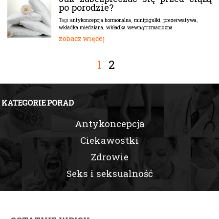
po porodzie?
antykoncepcja hormonalna
,
minipigułki
,
prezerwatywa
,
Tagi:
wkładka miedziana
,
wkładka wewnątrzmaciczna
zobacz więcej
1
2
KATEGORIE PORAD
Antykoncepcja
Ciekawostki
Zdrowie
Seks i seksualność