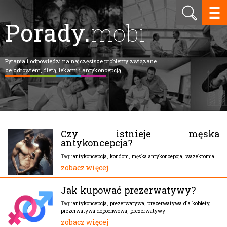
Porady.
mobi
Pytania i odpowiedzi na najczęstsze problemy związane
ze zdrowiem, dietą, lekami i antykoncepcją.
Czy istnieje męska
antykoncepcja?
antykoncepcja
,
kondom
,
męska antykoncepcja
,
wazektomia
Tagi:
zobacz więcej
Jak kupować prezerwatywy?
antykoncepcja
,
prezerwatywa
,
prezerwatywa dla kobiety
,
Tagi:
prezerwatywa dopochwowa
,
prezerwatywy
zobacz więcej