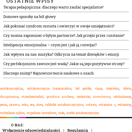
OSTATNIE WPISY
Terapia pedagogiczna: dlaczego warto zaufać specjalistce?
Domowe sposoby na ból głowy
Jak pokonać syndrom oszusta i uwierzyć w swoje umiejętności?
Czy można zapomnieć o byłym partnerze? Jak przejść przez rozstanie?
Inteligencja emocjonalna – czym jest i jak ją rozwijać?
Jak wpływa na nas muzyka? Odkrycia na temat dźwięków i emocji
Czy perfekcjonizm zawsze jest wadą? Jakie są jego pozytywne strony?
Dlaczego śnimy? Najnowsze teorie naukowe o snach
,
,
,
,
,
dieta
antykoncepcja
antykoncepcja hormonalna
ból gardła
depresja
ciąża
,
,
,
,
,
drospirenon
etynyloestradiol
grzybica pochwy
narkotyki
nowotwory
odchudzanie
,
,
,
,
,
,
,
,
,
prawo
seks
sex
stres
tabletki antykoncepcyjne
ustawy
witamina c
witaminy
penis
,
,
,
wypalenie zawodowe
zioła
środki antykoncepcyjne
wybielanie zębów
O NAS:
Wyłączenie odpowiedzialności
Regulamin