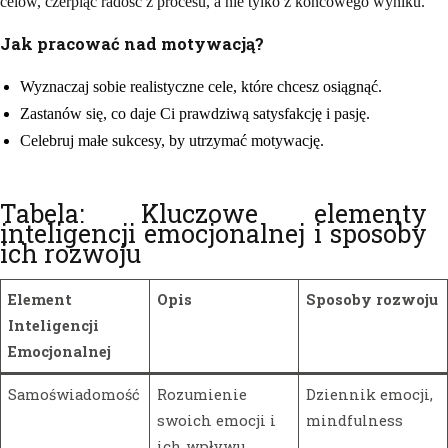
celów, czerpiąc radość z procesu, a nie tylko z końcowego wyniku.
Jak pracować nad motywacją?
Wyznaczaj sobie realistyczne cele, które chcesz osiągnąć.
Zastanów się, co daje Ci prawdziwą satysfakcję i pasję.
Celebruj małe sukcesy, by utrzymać motywację.
Tabela: Kluczowe elementy
inteligencji emocjonalnej i sposoby
ich rozwoju
Element
Opis
Sposoby rozwoju
Inteligencji
Emocjonalnej
Samoświadomość
Rozumienie
Dziennik emocji,
swoich emocji i
mindfulness
ich wpływu