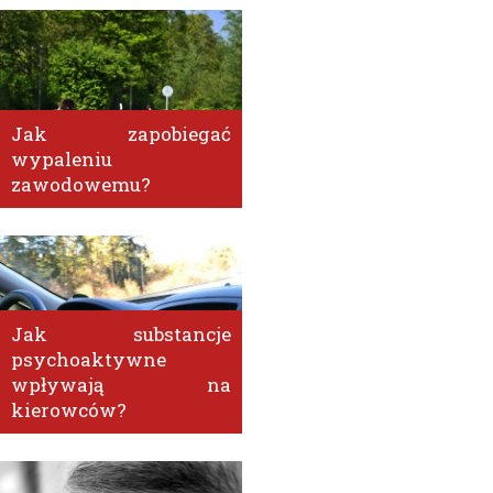
Jak zapobiegać
wypaleniu
zawodowemu?
Jak substancje
psychoaktywne
wpływają na
kierowców?