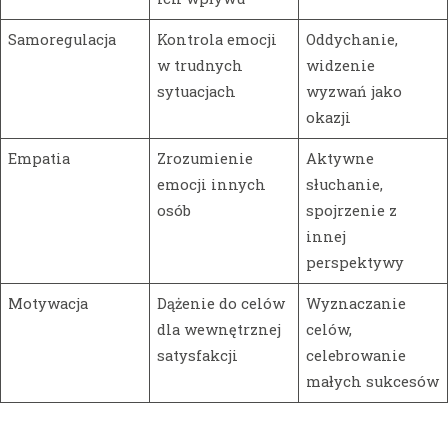
Samoregulacja
Kontrola emocji
Oddychanie,
w trudnych
widzenie
sytuacjach
wyzwań jako
okazji
Empatia
Zrozumienie
Aktywne
emocji innych
słuchanie,
osób
spojrzenie z
innej
perspektywy
Motywacja
Dążenie do celów
Wyznaczanie
dla wewnętrznej
celów,
satysfakcji
celebrowanie
małych sukcesów