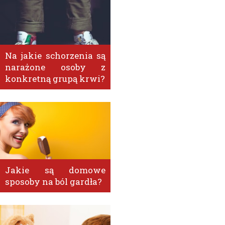
Na jakie schorzenia są
narażone osoby z
konkretną grupą krwi?
Jakie są domowe
sposoby na ból gardła?