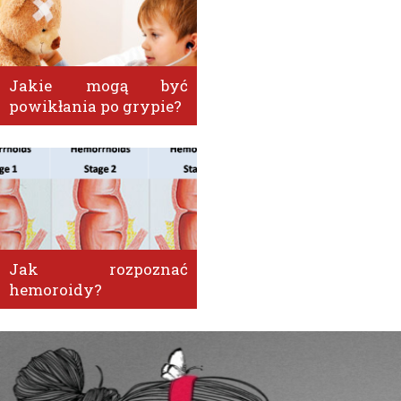
Jakie mogą być
powikłania po grypie?
Jak rozpoznać
hemoroidy?