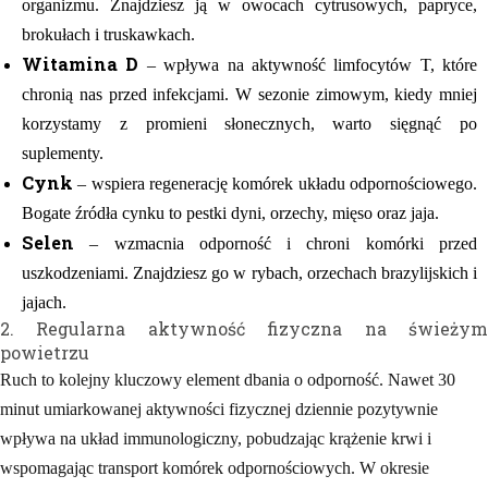
organizmu. Znajdziesz ją w owocach cytrusowych, papryce,
brokułach i truskawkach.
Witamina D
– wpływa na aktywność limfocytów T, które
chronią nas przed infekcjami. W sezonie zimowym, kiedy mniej
korzystamy z promieni słonecznych, warto sięgnąć po
suplementy.
Cynk
– wspiera regenerację komórek układu odpornościowego.
Bogate źródła cynku to pestki dyni, orzechy, mięso oraz jaja.
Selen
– wzmacnia odporność i chroni komórki przed
uszkodzeniami. Znajdziesz go w rybach, orzechach brazylijskich i
jajach.
2. Regularna aktywność fizyczna na świeżym
powietrzu
Ruch to kolejny kluczowy element dbania o odporność. Nawet 30
minut umiarkowanej aktywności fizycznej dziennie pozytywnie
wpływa na układ immunologiczny, pobudzając krążenie krwi i
wspomagając transport komórek odpornościowych. W okresie