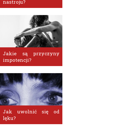
nastroju?
Jakie są przyczyny
impotencji?
Jak uwolnić się od
lęku?