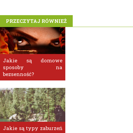
PRZECZYTAJ RÓWNIEŻ
Jakie są domowe
sposoby na
bezsenność?
Jakie są typy zaburzeń