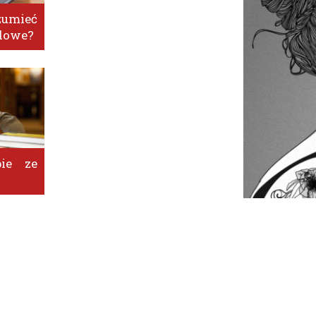
mieć
dowe?
ie ze