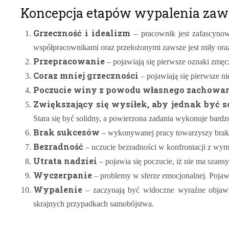
Koncepcja etapów wypalenia zaw
Grzeczność i idealizm
– pracownik jest zafascynow
współpracownikami oraz przełożonymi zawsze jest miły ora
Przepracowanie
– pojawiają się pierwsze oznaki zmęcz
Coraz mniej grzeczności
– pojawiają się pierwsze n
Poczucie winy z powodu własnego zachowa
Zwiększający się wysiłek, aby jednak być 
Stara się być solidny, a powierzona zadania wykonuje bar
Brak sukcesów
– wykonywanej pracy towarzyszy brak w
Bezradność
– uczucie bezradności w konfrontacji z wyma
Utrata nadziei
– pojawia się poczucie, iż nie ma szan
Wyczerpanie
– problemy w sferze emocjonalnej. Pojawiaj
Wypalenie
– zaczynają być widoczne wyraźne objawy
skrajnych przypadkach samobójstwa.