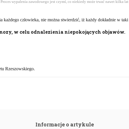
Proces wypalenia zawodowego jest czymś, co niekiedy może trwać nawet kilka lat
każdego człowieka, nie można stwierdzić, iż każdy dokładnie w taki
gnozy, w celu odnalezienia niepokojących objawów.
tetu Rzeszowskiego.
Informacje o artykule