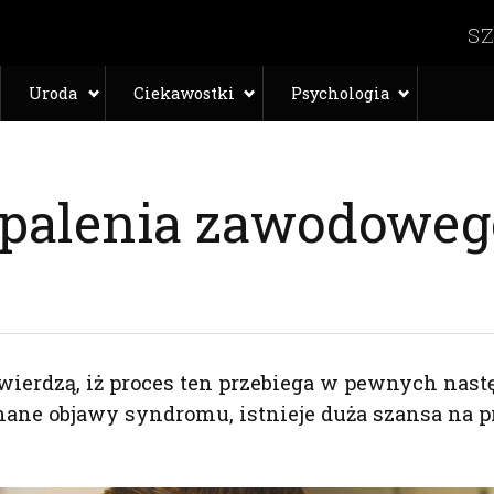
Uroda
Ciekawostki
Psychologia
ypalenia zawodoweg
rdzą, iż proces ten przebiega w pewnych następu
nane objawy syndromu, istnieje duża szansa na p