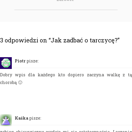
3 odpowiedzi on “
Jak zadbać o tarczycę?
”
Piotr
pisze:
Dobry wpis dla każdego kto dopiero zaczyna walkę z tą
chorobą 🙂
Kaśka
pisze:
zabieg chirurgiczny wydaje mi się ostatecznością. Leczenie