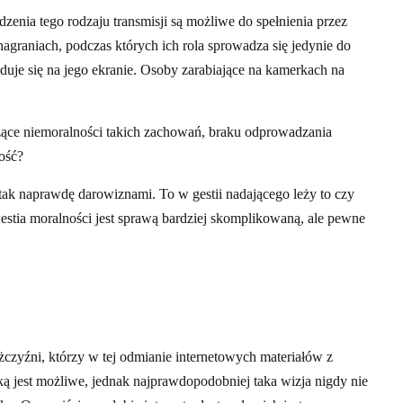
nia tego rodzaju transmisji są możliwe do spełnienia przez
raniach, podczas których ich rola sprowadza się jedynie do
jduje się na jego ekranie. Osoby zarabiające na kamerkach na
czące niemoralności takich zachowań, braku odprowadzania
ość?
ak naprawdę darowiznami. To w gestii nadającego leży to czy
estia moralności jest sprawą bardziej skomplikowaną, ale pewne
zyźni, którzy w tej odmianie internetowych materiałów z
ką jest możliwe, jednak najprawdopodobniej taka wizja nigdy nie