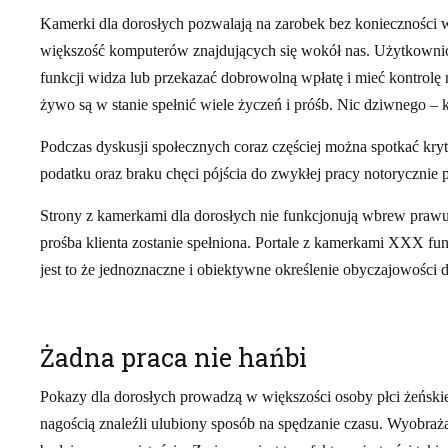
Kamerki dla dorosłych pozwalają na zarobek bez konieczności w
większość komputerów znajdujących się wokół nas. Użytkownicy
funkcji widza lub przekazać dobrowolną wpłatę i mieć kontrolę n
żywo są w stanie spełnić wiele życzeń i próśb. Nic dziwnego – k
Podczas dyskusji społecznych coraz częściej można spotkać kry
podatku oraz braku chęci pójścia do zwykłej pracy notorycznie p
Strony z kamerkami dla dorosłych nie funkcjonują wbrew prawu.
prośba klienta zostanie spełniona. Portale z kamerkami XXX fu
jest to że jednoznaczne i obiektywne określenie obyczajowości 
Żadna praca nie hańbi
Pokazy dla dorosłych prowadzą w większości osoby płci żeński
nagością znaleźli ulubiony sposób na spędzanie czasu. Wyobraża