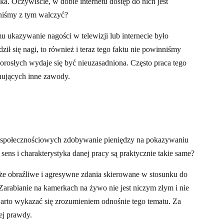
ka. Oczywiście, w dobie internetu dostęp do nich jest
nniśmy z tym walczyć?
mu ukazywanie nagości w telewizji lub internecie było
ił się nagi, to również i teraz tego faktu nie powinniśmy
orosłych wydaje się być nieuzasadniona. Często praca tego
onujących inne zawody.
ów społecznościowych zdobywanie pieniędzy na pokazywaniu
 sens i charakterystyka danej pracy są praktycznie takie same?
że obraźliwe i agresywne zdania skierowane w stosunku do
 Zarabianie na kamerkach na żywo nie jest niczym złym i nie
warto wykazać się zrozumieniem odnośnie tego tematu. Za
ej prawdy.