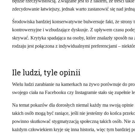
będzie rzeczywistością. Związane jest to z faktem, że treści tak
zdecydowanie łatwiejszy, jednak warto zastanowić się nad jedną
Środowiska bardziej konserwatywne bulwersuje fakt, że strony te
kontrowersyjne i wzbudzające dyskusje. Z upływem czasu podejście
skrywać. Krytyka spadająca na osoby, które znalazły sposób na
rodzaju jest połączona z indywidualnymi preferencjami – niektór
Ile ludzi, tyle opinii
Wielu ludzi zarabianie na kamerkach na żywo porównuje do pro
swojego ciała na Facebooku czy Instagramie stało się zupełnie le
Na temat pokazów dla dorosłych niemal każdy ma swoją opinie i
takich osób mogą być raniące, jeśli nie jesteśmy do końca przek
powinno skutkować stygmatyzacją społeczną takich osób. Nie za
każdym człowiekiem kryje się inna historia, więc tym bardziej 