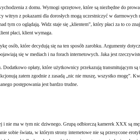
ychodzenia z domu. Wymogi sprzętowe, które są niezbędne do prowadze
 witryn z pokazami dla dorosłych mogą uczestniczyć w darmowych nag
ad tym co oglądają. Widz staje się „klientem”, który płaci za to co zna
lient płaci, klient wymaga.
tykę osób, które decydują się na ten sposób zarobku. Argumenty doty
ojawiają się w mediach i na forach internetowych. Jaka jest rzeczywist
 Dodatkowo opłaty, które użytkownicy przekazują transmitującym są t
nkcjonują zatem zgodnie z zasadą „nic nie muszę, wszystko mogę”. Kw
danego postępowania jest bardzo trudne.
ej i nie ma w tym nic dziwnego. Grupą odbiorczą kamerek XXX są mężc
nie sobie świata, w którym strony internetowe nie są przesycone eroty