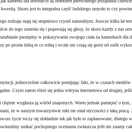
ie jak kamerki dla dorosłych są obiektem pierwotnego pożądania człowie
 kwestią. Skoro jest to integralna część ludzkiego umysłu to czy powi
go rodzaju stają się stopniowo czymś naturalnym. Jeszcze kilka lat te
 do tego zmienia się i pojawiają się głosy, że skoro każdy z nas urodz
 zarabianie pieniędzy w pokazywaniu swojego ciała na kamerkach dla d
zy po prostu lubią to co robią i wcale nie czują się gorsi od osób wyk
stytucji, jednocześnie całkowicie pomijając fakt, że w czasach medi
galne. Czym zatem różni się jedna witryna internetowa od drugiej, jeśli
 chętnie wygłasza ją wśród znajomych. Warto jednak pamiętać o tym, 
onani, że w naszym towarzystwie nikt nie miał styczności z taką pracą.
wsze życie toczy się dokładnie tak jak było to zaplanowane, dlatego 
powinniśmy unikać pochopnego oceniania zwłaszcza jeśli nie znamy cał