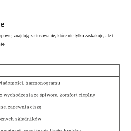
ie
owe, znajdują zastosowanie, które nie tylko zaskakuje, ale i
ją.
 wiadomości, harmonogramu
z wychodzenia ze śpiwora, komfort cieplny
zne, zapewnia ciszę
różnych składników
nawigacji, monitoruje liczbę kroków