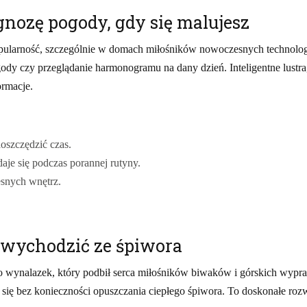
gnozę pogody, gdy się malujesz
popularność, szczególnie w domach miłośników nowoczesnych technologii.
dy czy przeglądanie harmonogramu na dany dzień. Inteligentne lustr
ormacje.
aoszczędzić czas.
aje się podczas porannej rutyny.
esnych wnętrz.
 wychodzić ze śpiwora
 wynalazek, który podbił serca miłośników biwaków i górskich wypr
 się bez konieczności opuszczania ciepłego śpiwora. To doskonałe rozw