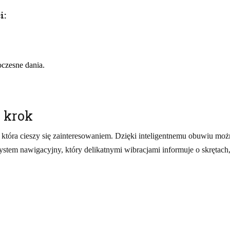
i:
oczesne dania.
y krok
która cieszy się zainteresowaniem. Dzięki inteligentnemu obuwiu mo
stem nawigacyjny, który delikatnymi wibracjami informuje o skrętach