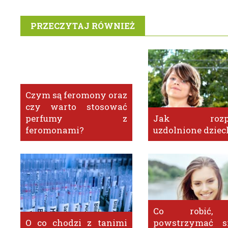
PRZECZYTAJ RÓWNIEŻ
Czym są feromony oraz
czy warto stosować
perfumy z
Jak rozpo
feromonami?
uzdolnione dziec
Co robić,
O co chodzi z tanimi
powstrzymać s