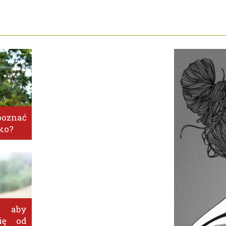
znać
ko?
 aby
ię od