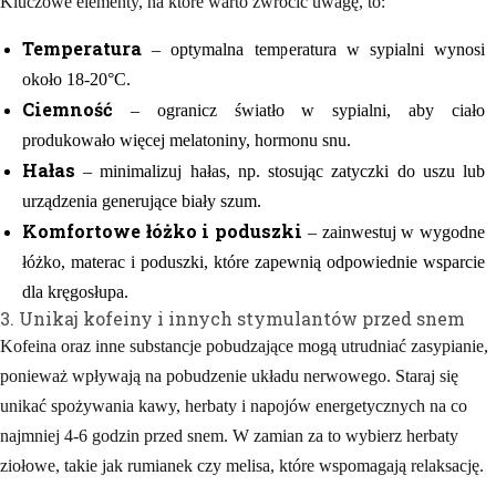
Kluczowe elementy, na które warto zwrócić uwagę, to:
Temperatura
– optymalna temperatura w sypialni wynosi
około 18-20°C.
Ciemność
– ogranicz światło w sypialni, aby ciało
produkowało więcej melatoniny, hormonu snu.
Hałas
– minimalizuj hałas, np. stosując zatyczki do uszu lub
urządzenia generujące biały szum.
Komfortowe łóżko i poduszki
– zainwestuj w wygodne
łóżko, materac i poduszki, które zapewnią odpowiednie wsparcie
dla kręgosłupa.
3. Unikaj kofeiny i innych stymulantów przed snem
Kofeina oraz inne substancje pobudzające mogą utrudniać zasypianie,
ponieważ wpływają na pobudzenie układu nerwowego. Staraj się
unikać spożywania kawy, herbaty i napojów energetycznych na co
najmniej 4-6 godzin przed snem. W zamian za to wybierz herbaty
ziołowe, takie jak rumianek czy melisa, które wspomagają relaksację.