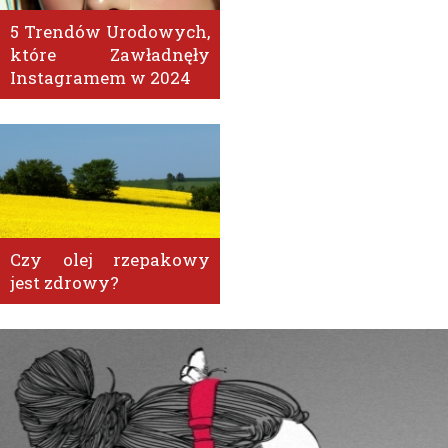
5 Trendów Urodowych,
które Zawładnęły
Instagramem w 2024
Czy olej rzepakowy
jest zdrowy?