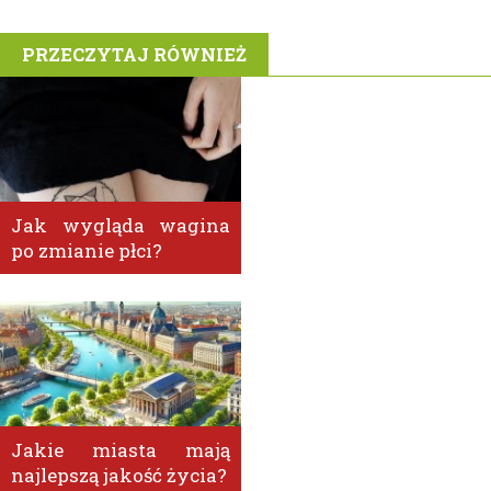
PRZECZYTAJ RÓWNIEŻ
Jak wygląda wagina
po zmianie płci?
Jakie miasta mają
najlepszą jakość życia?