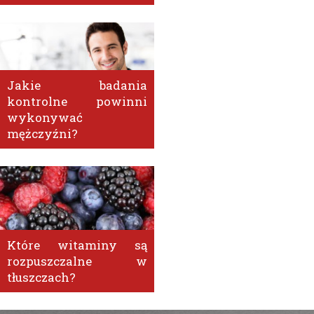
Jakie badania
kontrolne powinni
wykonywać
mężczyźni?
Które witaminy są
rozpuszczalne w
tłuszczach?