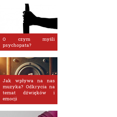
O czym myśli
psychopata?
Jak wpływa na nas
muzyka? Odkrycia na
temat dźwięków i
emocji