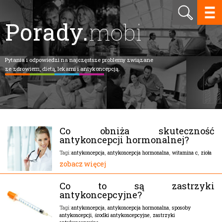
Porady.
mobi
Pytania i odpowiedzi na najczęstsze problemy związane
ze zdrowiem, dietą, lekami i antykoncepcją.
Co obniża skuteczność
antykoncepcji hormonalnej?
antykoncepcja
,
antykoncepcja hormonalna
,
witamina c
,
zioła
Tagi:
zobacz więcej
Co to są zastrzyki
antykoncepcyjne?
antykoncepcja
,
antykoncepcja hormonalna
,
sposoby
Tagi:
antykoncepcji
,
środki antykoncepcyjne
,
zastrzyki