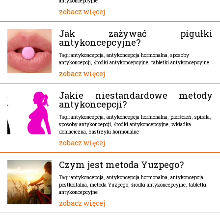
antykoncepcyjne
zobacz więcej
Jak zażywać pigułki
antykoncepcyjne?
antykoncepcja
,
antykoncepcja hormonalna
,
sposoby
Tagi:
antykoncepcji
,
środki antykoncepcyjne
,
tabletki antykoncepcyjne
zobacz więcej
Jakie niestandardowe metody
antykoncepcji?
antykoncepcja
,
antykoncepcja hormonalna
,
pierścień
,
spirala
,
Tagi:
sposoby antykoncepcji
,
środki antykoncepcyjne
,
wkładka
domaciczna
,
zastrzyki hormonalne
zobacz więcej
Czym jest metoda Yuzpego?
antykoncepcja
,
antykoncepcja hormonalna
,
antykoncepcja
Tagi:
postkoitalna
,
metoda Yuzpego
,
środki antykoncepcyjne
,
tabletki
antykoncepcyjne
zobacz więcej