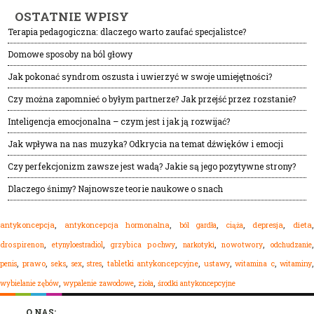
OSTATNIE WPISY
Terapia pedagogiczna: dlaczego warto zaufać specjalistce?
Domowe sposoby na ból głowy
Jak pokonać syndrom oszusta i uwierzyć w swoje umiejętności?
Czy można zapomnieć o byłym partnerze? Jak przejść przez rozstanie?
Inteligencja emocjonalna – czym jest i jak ją rozwijać?
Jak wpływa na nas muzyka? Odkrycia na temat dźwięków i emocji
Czy perfekcjonizm zawsze jest wadą? Jakie są jego pozytywne strony?
Dlaczego śnimy? Najnowsze teorie naukowe o snach
,
,
,
,
,
dieta
antykoncepcja
antykoncepcja hormonalna
ból gardła
depresja
ciąża
,
,
,
,
,
drospirenon
etynyloestradiol
grzybica pochwy
narkotyki
nowotwory
odchudzanie
,
,
,
,
,
,
,
,
,
prawo
seks
sex
stres
tabletki antykoncepcyjne
ustawy
witamina c
witaminy
penis
,
,
,
wypalenie zawodowe
zioła
środki antykoncepcyjne
wybielanie zębów
O NAS: