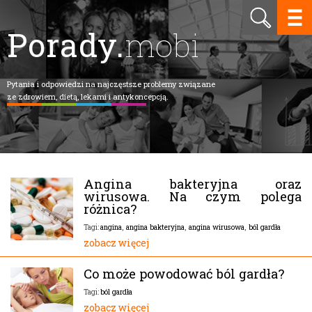
Porady.
mobi
Pytania i odpowiedzi na najczęstsze problemy związane
ze zdrowiem, dietą, lekami i antykoncepcją.
Angina bakteryjna oraz
wirusowa. Na czym polega
różnica?
angina
,
angina bakteryjna
,
angina wirusowa
,
ból gardła
Tagi:
zobacz więcej
Co może powodować ból gardła?
ból gardła
Tagi:
zobacz więcej