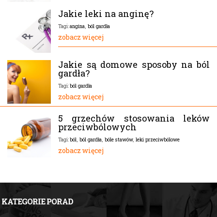
Jakie leki na anginę?
angina
,
ból gardła
Tagi:
zobacz więcej
Jakie są domowe sposoby na ból
gardła?
ból gardła
Tagi:
zobacz więcej
5 grzechów stosowania leków
przeciwbólowych
ból
,
ból gardła
,
bóle stawów
,
leki przeciwbólowe
Tagi:
zobacz więcej
KATEGORIE PORAD