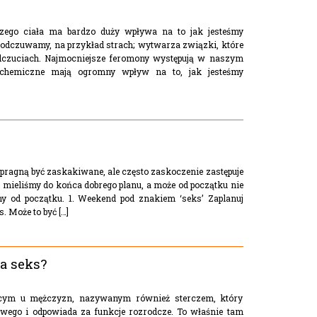
zego ciała ma bardzo duży wpływa na to jak jesteśmy
co odczuwamy, na przykład strach; wytwarza związki, które
dczuciach. Najmocniejsze feromony występują w naszym
miochemiczne mają ogromny wpływ na to, jak jesteśmy
y pragną być zaskakiwane, ale często zaskoczenie zastępuje
 mieliśmy do końca dobrego planu, a może od początku nie
my od początku. 1. Weekend pod znakiem ‘seks’ Zaplanuj
 Może to być […]
a seks?
ącym u mężczyzn, nazywanym również sterczem, który
wego i odpowiada za funkcje rozrodcze. To właśnie tam