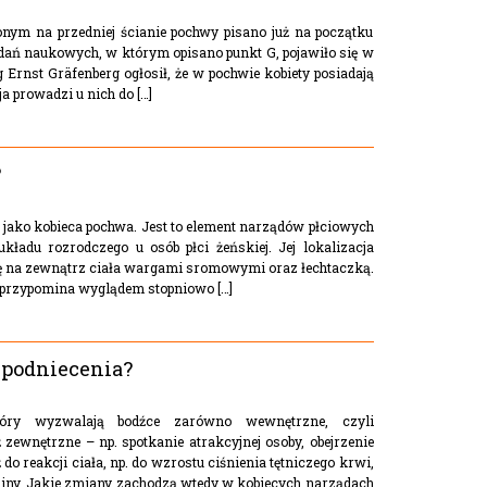
onym na przedniej ścianie pochwy pisano już na początku
dań naukowych, w którym opisano punkt G, pojawiło się w
Ernst Gräfenberg ogłosił, że w pochwie kobiety posiadają
 prowadzi u nich do […]
?
 jako kobieca pochwa. Jest to element narządów płciowych
ładu rozrodczego u osób płci żeńskiej. Jej lokalizacja
ię na zewnątrz ciała wargami sromowymi oraz łechtaczką.
 przypomina wyglądem stopniowo […]
e podniecenia?
tóry wyzwalają bodźce zarówno wewnętrzne, czyli
zewnętrzne – np. spotkanie atrakcyjnej osoby, obejrzenie
do reakcji ciała, np. do wzrostu ciśnienia tętniczego krwi,
aliny. Jakie zmiany zachodzą wtedy w kobiecych narządach