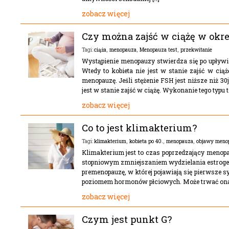
zobacz więcej
Czy można zajść w ciążę w okr
ciąża
,
menopauza
,
Menopauza test
,
przekwitanie
Tagi:
Wystąpienie menopauzy stwierdza się po upływi
Wtedy to kobieta nie jest w stanie zajść w cią
menopauzę. Jeśli stężenie FSH jest niższe niż 30j/
jest w stanie zajść w ciążę. Wykonanie tego typu te
zobacz więcej
Co to jest klimakterium?
klimakterium
,
kobieta po 40.
,
menopauza
,
objawy meno
Tagi:
Klimakterium jest to czas poprzedzający menopa
stopniowym zmniejszaniem wydzielania estroge
premenopauzę, w której pojawiają się pierwsze s
poziomem hormonów płciowych. Może trwać ona na
zobacz więcej
Czym jest punkt G?