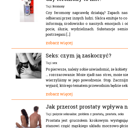
feromony
Tagi:
Czy feromony naprawdę działają? Zapach nas
odbierani przez innych ludzi. Skóra emituje to 
informują środowisko o naszych emocjach i o
pocie, śluzie, wydzielinach. Substancje se
postrzegani […]
zobacz więcej
Seks: czym ją zaskoczyć?
sex
Tagi:
Po pierwsze, należy sobie uświadomić, że kobiet
… rozczarowanie. Może zjadł nas stres, może nie
wierzyliśmy w jego powodzenie. Stop. Zacznij
wyjazd, którego tematem przewodnim będzie seks.
zobacz więcej
Jak przerost prostaty wpływa n
pożycie seksualne
,
problem z prostatą
,
prostata
,
seks
Tagi:
Prostata jest gruczołem krokowym występuj
stanowi część męskiego układu moczowo-płcio