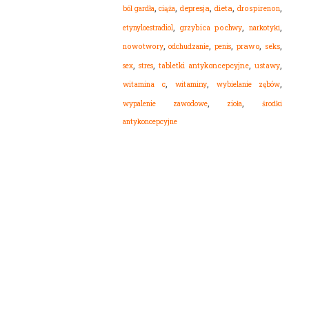
,
,
,
,
,
dieta
ból gardła
depresja
drospirenon
ciąża
,
,
,
etynyloestradiol
grzybica pochwy
narkotyki
,
,
,
,
,
nowotwory
odchudzanie
prawo
seks
penis
,
,
,
,
sex
stres
tabletki antykoncepcyjne
ustawy
,
,
,
witamina c
witaminy
wybielanie zębów
,
,
wypalenie zawodowe
zioła
środki
antykoncepcyjne