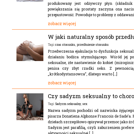
produkowany jest odżywczy płyn (składnik
powiększania się prostaty zaczyna ona nac
przepustowość. Powoduje to problemy z oddawani
zobacz więcej
W jaki naturalny sposób przedł
czas stosunku
,
przedłużenie stosunku
Tagi:
Przedwczesna ejakulacja to dysfunkcja seksual
działaniu bodźca stymulującego. Wśród jej
seksualne, złe nastawienie do kobiet (mizoginiz
penisa czy zbyt rzadki seks. Z pewności
„krótkodystansowca”, dlatego warto […]
zobacz więcej
Czy sadyzm seksualny to choro
Sadyzm seksualny
,
sex
Tagi:
Nazwa sadyzm pochodzi od nazwiska żyjącego 
pisarza Donatiena Alphonse Francois de Sade’a.
dziełach szczegółowo opisywał przemoc jako źró
Sadyzm jest parafilią, czyli zaburzeniem prefe
aktywności seksualnej […]