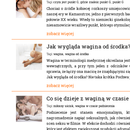
czym jest punkt G
,
gdzie znaleźc punkt G
,
punkt G
Tagi:
Chociaż o źródle kobiecej rozkoszy umiejscowi
naszej ery w Kamasutrze, jedno z pierwszych ba
połowie XX wieku. Wtedy to niemiecki ginekolog 
niesamowicie wrażliwy punkt, którego stymulacja
zobacz więcej
Jak wygląda wagina od środka
wagina
,
wagina od środka
Tagi:
Wagina w terminologii medycznej określana jest
wewnętrznych, a przy tym jeden z odcinków uk
sprawia, że łączy ona macicę ze znajdującymi s
Jak wygląda od środka? Nie taka krótka Pochwa
zobacz więcej
Co się dzieje z waginą w czasi
miłosny uścisk
,
wagina w czasie podniecenia
Tagi:
Podniecenie jest stanem emocjonalnym, k
nagromadzenie napięć seksualnych, jak również 
scen seksu w filmie. W efekcie dochodzi również 
który jest efektem zwiększonej produkcji adren