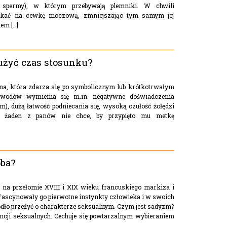
 spermy), w którym przebywają plemniki. W chwili
iskać na cewkę moczową, zmniejszając tym samym jej
em […]
użyć czas stosunku?
na, która zdarza się po symbolicznym lub krótkotrwałym
 powodów wymienia się m.in. negatywne doświadczenia
m), dużą łatwość podniecania się, wysoką czułość żołędzi
ą żaden z panów nie chce, by przypięto mu metkę
ba?
na przełomie XVIII i XIX wieku francuskiego markiza i
 Fascynowały go pierwotne instynkty człowieka i w swoich
dło przeżyć o charakterze seksualnym. Czym jest sadyzm?
rencji seksualnych. Cechuje się powtarzalnym wybieraniem