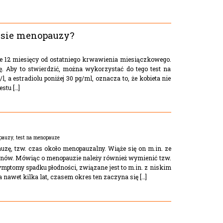
esie menopauzy?
e 12 miesięcy od ostatniego krwawienia miesiączkowego.
żę. Aby to stwierdzić, można wykorzystać do tego test na
l, a estradiolu poniżej 30 pg/ml, oznacza to, że kobieta nie
stu […]
pauzy
,
test na menopauze
uzę, tzw. czas około menopauzalny. Wiąże się on m.in. ze
nów. Mówiąc o menopauzie należy również wymienić tzw.
ymptomy spadku płodności, związane jest to m.in. z niskim
wet kilka lat, czasem okres ten zaczyna się […]