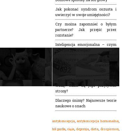
Jak pokonać syndrom oszusta i
uwierzyć w swoje umiejętności?
Czy można zapomnieć o byłym
partnerze? Jak przejść przez
rozstanie?
Inteligencja emocjonalna – czym
jest i jak ją rozwijać?
Jak wpływa na nas muzyka?
Odkrycia na temat dźwięków i
emocji
Czy perfekcjonizm zawsze jest
wadą? Jakie są jego pozytywne
strony?
Dlaczego śnimy? Najnowsze teorie
naukowe o snach
,
,
antykoncepcja
antykoncepcja hormonalna
,
,
,
,
,
dieta
ból gardła
depresja
drospirenon
ciąża