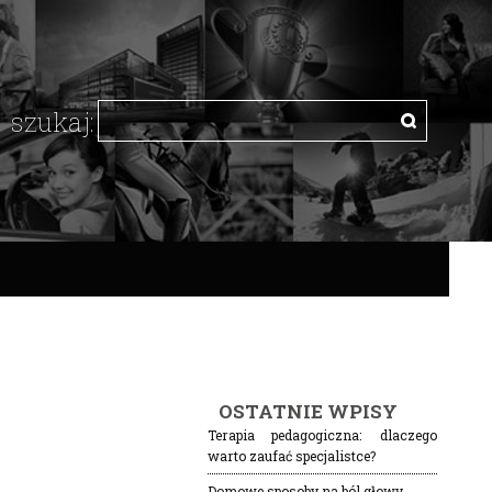
OSTATNIE WPISY
Terapia pedagogiczna: dlaczego
warto zaufać specjalistce?
Domowe sposoby na ból głowy