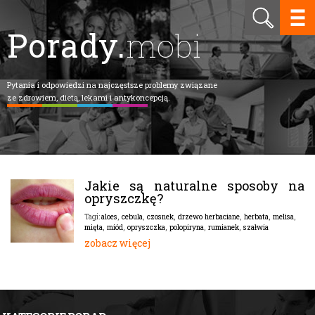
Porady.
mobi
Pytania i odpowiedzi na najczęstsze problemy związane
ze zdrowiem, dietą, lekami i antykoncepcją.
Jakie są naturalne sposoby na
opryszczkę?
aloes
,
cebula
,
czosnek
,
drzewo herbaciane
,
herbata
,
melisa
,
Tagi:
mięta
,
miód
,
opryszczka
,
polopiryna
,
rumianek
,
szałwia
zobacz więcej