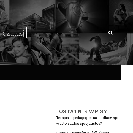
OSTATNIE WPISY
Terapia pedagogiczna: dlaczego
warto zaufać specjalistce?
Domowe sposoby na ból głowy