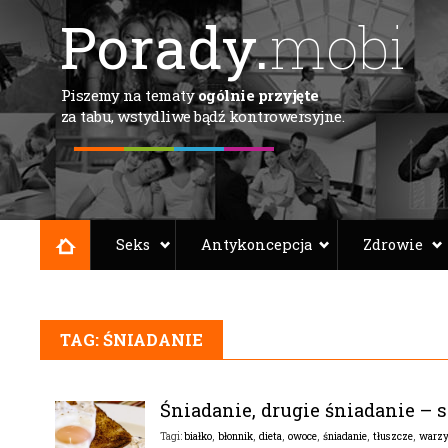
Porady.
mobi
Piszemy na tematy
ogólnie przyjęte
za tabu, wstydliwe bądź kontrowersyjne.
Seks
Antykoncepcja
Zdrowie
TAG: ŚNIADANIE
Śniadanie, drugie śniadanie – 
białko
,
błonnik
,
dieta
,
owoce
,
śniadanie
,
tłuszcze
,
warz
Tagi: