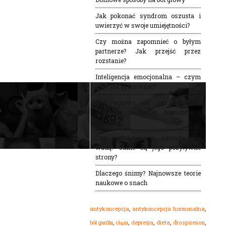
Jak pokonać syndrom oszusta i
uwierzyć w swoje umiejętności?
Czy można zapomnieć o byłym
partnerze? Jak przejść przez
rozstanie?
Inteligencja emocjonalna – czym
jest i jak ją rozwijać?
Jak wpływa na nas muzyka?
Odkrycia na temat dźwięków i
emocji
Czy perfekcjonizm zawsze jest
wadą? Jakie są jego pozytywne
strony?
Dlaczego śnimy? Najnowsze teorie
naukowe o snach
,
,
antykoncepcja
antykoncepcja hormonalna
,
,
,
,
,
dieta
ból gardła
depresja
drospirenon
ciąża