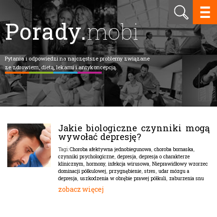
Porady.
mobi
Pytania i odpowiedzi na najczęstsze problemy związane
ze zdrowiem, dietą, lekami i antykoncepcją.
Jakie biologiczne czynniki mogą
wywołać depresję?
Choroba afektywna jednobiegunowa
,
choroba bornaska
,
Tagi:
czynniki psychologiczne
,
depresja
,
depresja o charakterze
klinicznym
,
hormony
,
infekcja wirusowa
,
Nieprawidłowy wzorzec
dominacji półkulowej
,
przygnębienie
,
stres
,
udar mózgu a
depresja
,
uszkodzenia w obrębie prawej półkuli
,
zaburzenia snu
zobacz więcej