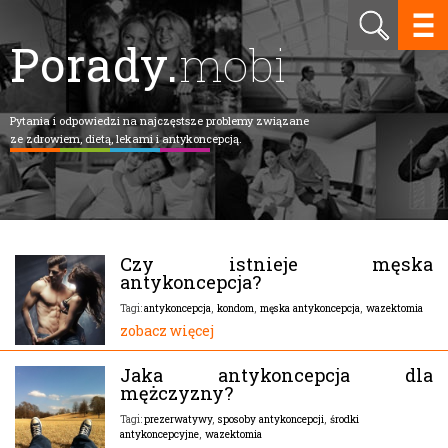
Porady.
mobi
Pytania i odpowiedzi na najczęstsze problemy związane
ze zdrowiem, dietą, lekami i antykoncepcją.
Czy istnieje męska
antykoncepcja?
antykoncepcja
,
kondom
,
męska antykoncepcja
,
wazektomia
Tagi:
zobacz więcej
Jaka antykoncepcja dla
mężczyzny?
prezerwatywy
,
sposoby antykoncepcji
,
środki
Tagi:
antykoncepcyjne
,
wazektomia