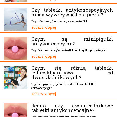
Czy tabletki antykoncepcyjnych
mogą wywoływać bóle piersi?
bóle piersi
,
drospirenon
,
etylenoestradiol
Tagi:
zobacz więcej
Czym są minipigułki
antykoncepcyjne?
drospirenon
,
etylenoestradiol
,
minipigułki
,
progestegen
Tagi:
zobacz więcej
Czym się różnią tabletki
jednoskładnikowe od
dwuskładnikowych?
minipigułki
,
pigułki dwuskładnikowe
,
tabletki
Tagi:
antykoncepcyjne
zobacz więcej
Jedno czy dwuskładnikowe
tabletki antykoncepcyjne?