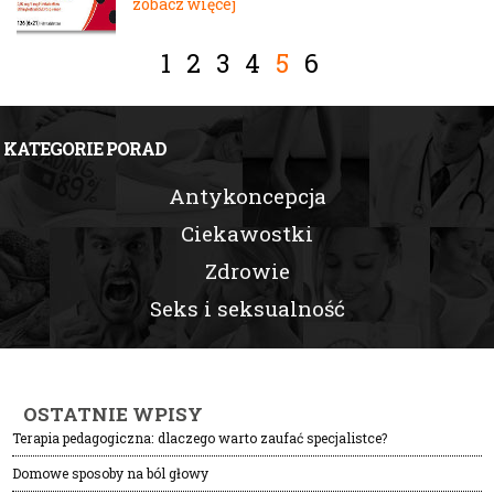
zobacz więcej
1
2
3
4
5
6
KATEGORIE PORAD
Antykoncepcja
Ciekawostki
Zdrowie
Seks i seksualność
OSTATNIE WPISY
Terapia pedagogiczna: dlaczego warto zaufać specjalistce?
Domowe sposoby na ból głowy