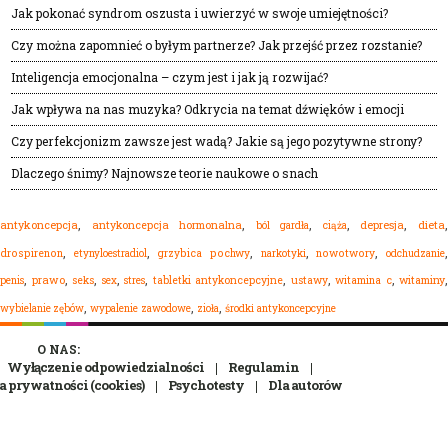
Jak pokonać syndrom oszusta i uwierzyć w swoje umiejętności?
Czy można zapomnieć o byłym partnerze? Jak przejść przez rozstanie?
Inteligencja emocjonalna – czym jest i jak ją rozwijać?
Jak wpływa na nas muzyka? Odkrycia na temat dźwięków i emocji
Czy perfekcjonizm zawsze jest wadą? Jakie są jego pozytywne strony?
Dlaczego śnimy? Najnowsze teorie naukowe o snach
,
,
,
,
,
dieta
antykoncepcja
antykoncepcja hormonalna
ból gardła
depresja
ciąża
,
,
,
,
,
drospirenon
etynyloestradiol
grzybica pochwy
narkotyki
nowotwory
odchudzanie
,
,
,
,
,
,
,
,
,
prawo
seks
sex
stres
tabletki antykoncepcyjne
ustawy
witamina c
witaminy
penis
,
,
,
wypalenie zawodowe
zioła
środki antykoncepcyjne
wybielanie zębów
O NAS:
Wyłączenie odpowiedzialności
Regulamin
a prywatności (cookies)
Psychotesty
Dla autorów