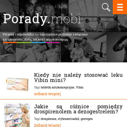
Porady.
mobi
Pytania i odpowiedzi na najczęstsze problemy związane
ze zdrowiem, dietą, lekami i antykoncepcją.
Kiedy nie należy stosować leku
Vibin mini?
tabletki antykoncepcyjne
,
Vibin
Tagi:
zobacz więcej
Jakie są różnice pomiędzy
drospirenolem a dezogestrelem?
drospirenon
,
etylenoestradiol
,
gestegen
Tagi:
zobacz więcej