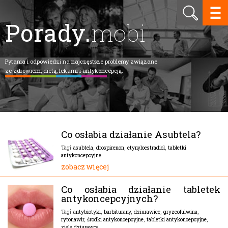
Porady.
mobi
Pytania i odpowiedzi na najczęstsze problemy związane
ze zdrowiem, dietą, lekami i antykoncepcją.
Co osłabia działanie Asubtela?
asubtela
,
drospirenon
,
etynyloestradiol
,
tabletki
Tagi:
antykoncepcyjne
zobacz więcej
Co osłabia działanie tabletek
antykoncepcyjnych?
antybiotyki
,
barbiturany
,
dziurawiec
,
gryzeofulwina
,
Tagi:
rytonawir
,
środki antykoncepcyjne
,
tabletki antykoncepcyjne
,
ziele dziurawca