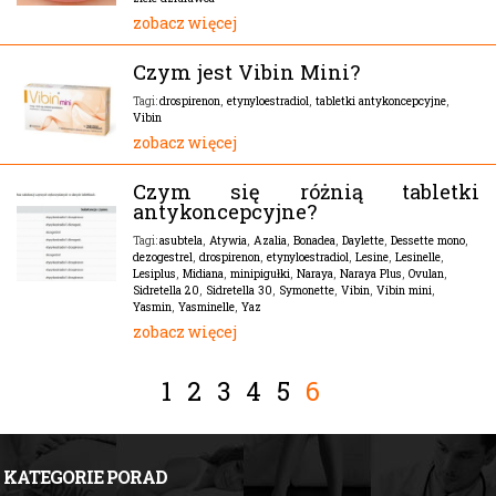
zobacz więcej
Czym jest Vibin Mini?
drospirenon
,
etynyloestradiol
,
tabletki antykoncepcyjne
,
Tagi:
Vibin
zobacz więcej
Czym się różnią tabletki
antykoncepcyjne?
asubtela
,
Atywia
,
Azalia
,
Bonadea
,
Daylette
,
Dessette mono
,
Tagi:
dezogestrel
,
drospirenon
,
etynyloestradiol
,
Lesine
,
Lesinelle
,
Lesiplus
,
Midiana
,
minipigułki
,
Naraya
,
Naraya Plus
,
Ovulan
,
Sidretella 20
,
Sidretella 30
,
Symonette
,
Vibin
,
Vibin mini
,
Yasmin
,
Yasminelle
,
Yaz
zobacz więcej
1
2
3
4
5
6
KATEGORIE PORAD