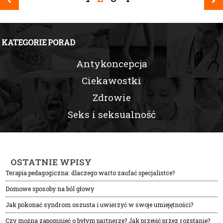
KATEGORIE PORAD
Antykoncepcja
Ciekawostki
Zdrowie
Seks i seksualność
OSTATNIE WPISY
Terapia pedagogiczna: dlaczego warto zaufać specjalistce?
Domowe sposoby na ból głowy
Jak pokonać syndrom oszusta i uwierzyć w swoje umiejętności?
Czy można zapomnieć o byłym partnerze? Jak przejść przez rozstanie?