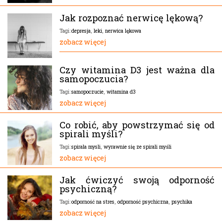
Jak rozpoznać nerwicę lękową?
depresja
,
leki
,
nerwica lękowa
Tagi:
zobacz więcej
Czy witamina D3 jest ważna dla
samopoczucia?
samopoczucie
,
witamina d3
Tagi:
zobacz więcej
Co robić, aby powstrzymać się od
spirali myśli?
spirala mysli
,
wyrawnie się ze spirali myśli
Tagi:
zobacz więcej
Jak ćwiczyć swoją odporność
psychiczną?
odporność na stres
,
odporność psychiczna
,
psychika
Tagi:
zobacz więcej