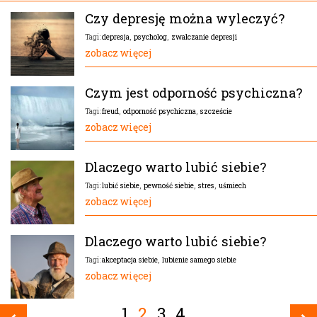
Czy depresję można wyleczyć?
depresja
,
psycholog
,
zwalczanie depresji
Tagi:
zobacz więcej
Czym jest odporność psychiczna?
freud
,
odporność psychiczna
,
szczeście
Tagi:
zobacz więcej
Dlaczego warto lubić siebie?
lubić siebie
,
pewność siebie
,
stres
,
uśmiech
Tagi:
zobacz więcej
Dlaczego warto lubić siebie?
akceptacja siebie
,
lubienie samego siebie
Tagi:
zobacz więcej
1
2
3
4