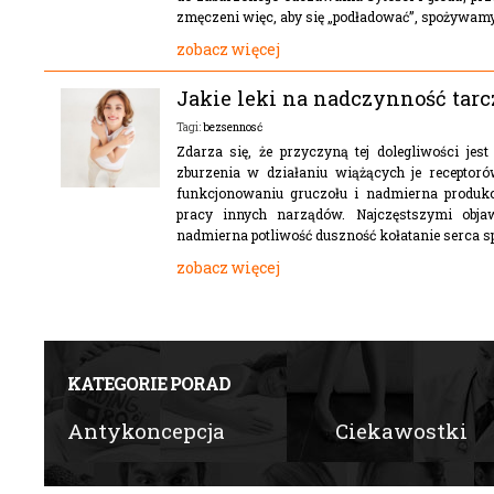
zmęczeni więc, aby się „podładować”, spożywamy 
zobacz więcej
Jakie leki na nadczynność tar
bezsennosć
Tagi:
Zdarza się, że przyczyną tej dolegliwości j
zburzenia w działaniu wiążących je receptor
funkcjonowaniu gruczołu i nadmierna produk
pracy innych narządów. Najczęstszymi obja
nadmierna potliwość duszność kołatanie serca sp
zobacz więcej
KATEGORIE PORAD
Antykoncepcja
Ciekawostki