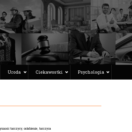
Uroda
Ciekawostki
Psychologia
ynność tarczycy
,
osłabienie
,
tarczyca