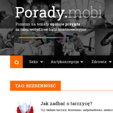
Porady.
mobi
Piszemy na tematy
ogólnie przyjęte
za tabu, wstydliwe bądź kontrowersyjne.
Seks
Antykoncepcja
Zdrowie
TAG: BEZSENNOSĆ
Jak zadbać o tarczycę?
badania tarczycy
,
bezsennosć
,
nadpobudliwosć
,
niedocz
Tagi: