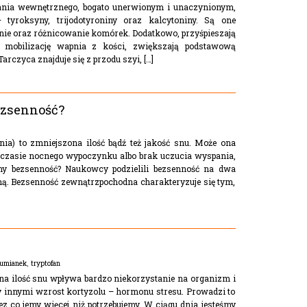
ania wewnętrznego, bogato unerwionym i unaczynionym,
yroksyny, trijodotyroniny oraz kalcytoniny. Są one
nie oraz różnicowanie komórek. Dodatkowo, przyśpieszają
ją mobilizację wapnia z kości, zwiększają podstawową
arczyca znajduje się z przodu szyi, […]
ezsenność?
nia) to zmniejszona ilość bądź też jakość snu. Może ona
w czasie nocnego wypoczynku albo brak uczucia wyspania,
imy bezsenność? Naukowcy podzielili bezsenność na dwa
ą. Bezsenność zewnątrzpochodna charakteryzuje się tym,
umianek
,
tryptofan
zna ilość snu wpływa bardzo niekorzystanie na organizm i
y innymi wzrost kortyzolu – hormonu stresu. Prowadzi to
z co jemy więcej niż potrzebujemy. W ciągu dnia jesteśmy