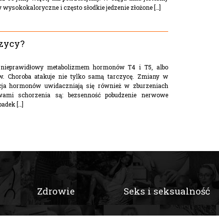
wysokokaloryczne i często słodkie jedzenie złożone […]
czycy?
est nieprawidłowy metabolizmem hormonów T4 i T5, albo
ów. Choroba atakuje nie tylko samą tarczycę. Zmiany w
cja hormonów uwidaczniają się również w zburzeniach
wami schorzenia są: bezsenność pobudzenie nerwowe
adek […]
Zdrowie
Seks i seksualność