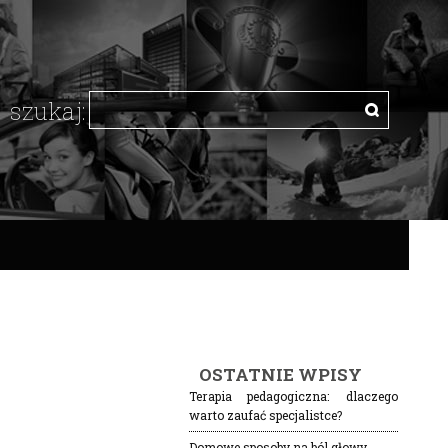
OSTATNIE WPISY
Terapia pedagogiczna: dlaczego
warto zaufać specjalistce?
Domowe sposoby na ból głowy