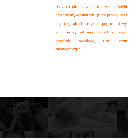
,
,
,
etynyloestradiol
grzybica pochwy
narkotyki
,
,
,
,
,
nowotwory
odchudzanie
prawo
seks
penis
,
,
,
,
sex
stres
tabletki antykoncepcyjne
ustawy
,
,
,
witamina c
witaminy
wybielanie zębów
,
,
wypalenie zawodowe
zioła
środki
antykoncepcyjne