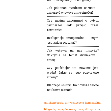
Jak pokonać syndrom oszusta i
uwierzyć w swoje umiejętności?
Czy można zapomnieć o byłym
partnerze? Jak przejść przez
rozstanie?
Inteligencja emocjonalna – czym
jest i jak ją rozwijać?
Jak wpływa na nas muzyka?
Odkrycia na temat dźwięków i
emocji
Czy perfekcjonizm zawsze jest
wadą? Jakie są jego pozytywne
strony?
Dlaczego śnimy? Najnowsze teorie
naukowe o snach
,
,
antykoncepcja
antykoncepcja hormonalna
,
,
,
,
,
dieta
ból gardła
depresja
drospirenon
ciąża