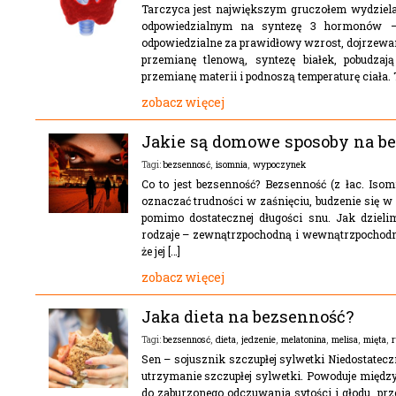
Tarczyca jest największym gruczołem wydziel
odpowiedzialnym na syntezę 3 hormonów – t
odpowiedzialne za prawidłowy wzrost, dojrzewa
przemianę tlenową, syntezę białek, pobudza
przemianę materii i podnoszą temperaturę ciała. T
zobacz więcej
Jakie są domowe sposoby na b
bezsennosć
,
isomnia
,
wypoczynek
Tagi:
Co to jest bezsenność? Bezsenność (z łac. Isom
oznaczać trudności w zaśnięciu, budzenie się 
pomimo dostatecznej długości snu. Jak dziel
rodzaje – zewnątrzpochodną i wewnątrzpochodn
że jej […]
zobacz więcej
Jaka dieta na bezsenność?
bezsennosć
,
dieta
,
jedzenie
,
melatonina
,
melisa
,
mięta
,
r
Tagi:
Sen – sojusznik szczupłej sylwetki Niedostatec
utrzymanie szczupłej sylwetki. Powoduje międz
do zaburzonego odczuwania sytości i głodu, prze