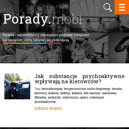
Porady.
mobi
Pytania i odpowiedzi na najczęstsze problemy związane
ze zdrowiem, dietą, lekami i antykoncepcją.
Jak substancje psychoaktywne
wpływają na kierowców?
benzodiazepiny
,
bezpieczeństwo ruchu drogowego
,
heroina
,
Tagi:
kierowcy
,
kodeina
,
kofeina
,
kokaina
,
leki nasenne
,
marihuana
,
Metadon
,
narkotyki
,
nikotynizm
,
opiaty
,
substancje
psychoaktywne
zobacz więcej