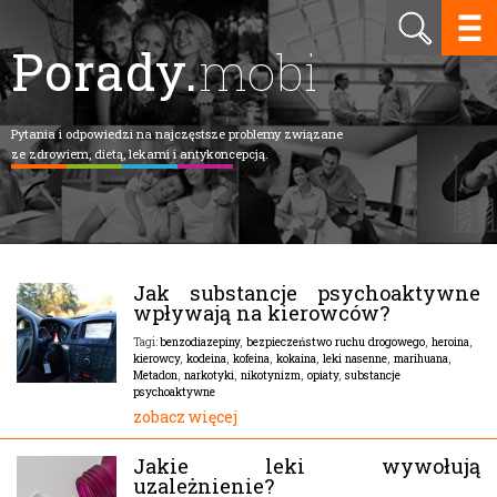
Porady.
mobi
Pytania i odpowiedzi na najczęstsze problemy związane
ze zdrowiem, dietą, lekami i antykoncepcją.
Jak substancje psychoaktywne
wpływają na kierowców?
benzodiazepiny
,
bezpieczeństwo ruchu drogowego
,
heroina
,
Tagi:
kierowcy
,
kodeina
,
kofeina
,
kokaina
,
leki nasenne
,
marihuana
,
Metadon
,
narkotyki
,
nikotynizm
,
opiaty
,
substancje
psychoaktywne
zobacz więcej
Jakie leki wywołują
uzależnienie?