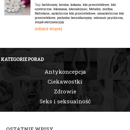
barbiturany
,
heroina
,
kokaina
,
leki przeciwbólowe
,
leki
Tagi:
syntetyczne
,
lekomania
,
lekozależność
,
Metadon
,
morfina
,
Naltrekson
,
narkotyczne leki przeciwbólowe
,
nienarkotyczne leki
przeciwbólowe
,
pochodne benzodiazepiny
,
zależność psychiczna
,
zespół abstynencyjny
zobacz więcej
KATEGORIE PORAD
Antykoncepcja
Ciekawostki
Zdrowie
Seks i seksualność
OSTATNIE WPISY