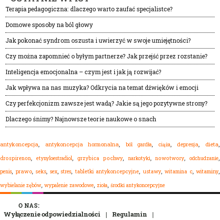
Terapia pedagogiczna: dlaczego warto zaufać specjalistce?
Domowe sposoby na ból głowy
Jak pokonać syndrom oszusta i uwierzyć w swoje umiejętności?
Czy można zapomnieć o byłym partnerze? Jak przejść przez rozstanie?
Inteligencja emocjonalna – czym jest i jak ją rozwijać?
Jak wpływa na nas muzyka? Odkrycia na temat dźwięków i emocji
Czy perfekcjonizm zawsze jest wadą? Jakie są jego pozytywne strony?
Dlaczego śnimy? Najnowsze teorie naukowe o snach
,
,
,
,
,
dieta
antykoncepcja
antykoncepcja hormonalna
ból gardła
depresja
ciąża
,
,
,
,
,
drospirenon
etynyloestradiol
grzybica pochwy
narkotyki
nowotwory
odchudzanie
,
,
,
,
,
,
,
,
,
prawo
seks
sex
stres
tabletki antykoncepcyjne
ustawy
witamina c
witaminy
penis
,
,
,
wypalenie zawodowe
zioła
środki antykoncepcyjne
wybielanie zębów
O NAS:
Wyłączenie odpowiedzialności
Regulamin