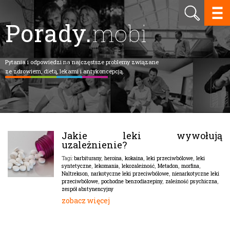
Porady.
mobi
Pytania i odpowiedzi na najczęstsze problemy związane
ze zdrowiem, dietą, lekami i antykoncepcją.
Jakie leki wywołują
uzależnienie?
barbiturany
,
heroina
,
kokaina
,
leki przeciwbólowe
,
leki
Tagi:
syntetyczne
,
lekomania
,
lekozależność
,
Metadon
,
morfina
,
Naltrekson
,
narkotyczne leki przeciwbólowe
,
nienarkotyczne leki
przeciwbólowe
,
pochodne benzodiazepiny
,
zależność psychiczna
,
zespół abstynencyjny
zobacz więcej