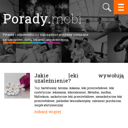
Porady.
mobi
Pytania i odpowiedzi na najczęstsze problemy związane
ze zdrowiem, dietą, lekami i antykoncepcją.
Jakie leki wywołują
uzależnienie?
barbiturany
,
heroina
,
kokaina
,
leki przeciwbólowe
,
leki
Tagi:
syntetyczne
,
lekomania
,
lekozależność
,
Metadon
,
morfina
,
Naltrekson
,
narkotyczne leki przeciwbólowe
,
nienarkotyczne leki
przeciwbólowe
,
pochodne benzodiazepiny
,
zależność psychiczna
,
zespół abstynencyjny
zobacz więcej