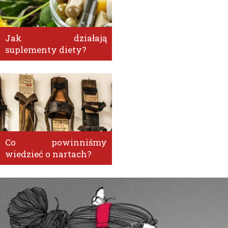
Jak działają
suplementy diety?
Co powinniśmy
wiedzieć o nartach?