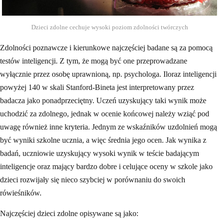
Dzieci zdolne cechuje wysoki poziom zdolności twórczych
Zdolności poznawcze i kierunkowe najczęściej badane są za pomocą
testów inteligencji. Z tym, że mogą być one przeprowadzane
wyłącznie przez osobę uprawnioną, np. psychologa. Iloraz inteligencji
powyżej 140 w skali Stanford-Bineta jest interpretowany przez
badacza jako ponadprzeciętny. Uczeń uzyskujący taki wynik może
uchodzić za zdolnego, jednak w ocenie końcowej należy wziąć pod
uwagę również inne kryteria. Jednym ze wskaźników uzdolnień mogą
być wyniki szkolne ucznia, a więc średnia jego ocen. Jak wynika z
badań, uczniowie uzyskujący wysoki wynik w teście badającym
inteligencje oraz mający bardzo dobre i celujące oceny w szkole jako
dzieci rozwijały się nieco szybciej w porównaniu do swoich
rówieśników.
Najczęściej dzieci zdolne opisywane są jako: