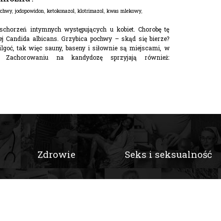
ochwy
,
jodopowidon
,
ketokonazol
,
klotrimazol
,
kwas mlekowy
,
schorzeń intymnych występujących u kobiet. Chorobę tę
ej Candida albicans. Grzybica pochwy – skąd się bierze?
lgoć, tak więc sauny, baseny i siłownie są miejscami, w
y. Zachorowaniu na kandydozę sprzyjają również:
Zdrowie
Seks i seksualność