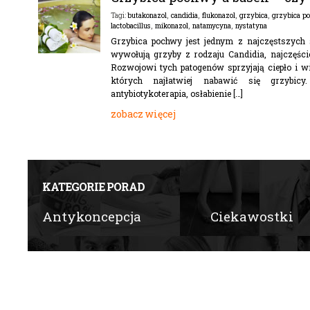
butakonazol
,
candidia
,
flukonazol
,
grzybica
,
grzybica p
Tagi:
lactobacillus
,
mikonazol
,
natamycyna
,
nystatyna
Grzybica pochwy jest jednym z najczęstszych 
wywołują grzyby z rodzaju Candidia, najczęści
Rozwojowi tych patogenów sprzyjają ciepło i wi
których najłatwiej nabawić się grzybic
antybiotykoterapia, osłabienie […]
zobacz więcej
KATEGORIE PORAD
Antykoncepcja
Ciekawostki