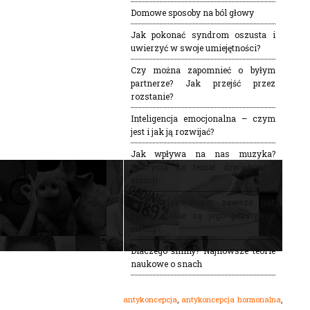
Domowe sposoby na ból głowy
Jak pokonać syndrom oszusta i
uwierzyć w swoje umiejętności?
Czy można zapomnieć o byłym
partnerze? Jak przejść przez
rozstanie?
Inteligencja emocjonalna – czym
jest i jak ją rozwijać?
Jak wpływa na nas muzyka?
Odkrycia na temat dźwięków i
emocji
Czy perfekcjonizm zawsze jest
wadą? Jakie są jego pozytywne
strony?
Dlaczego śnimy? Najnowsze teorie
naukowe o snach
,
,
antykoncepcja
antykoncepcja hormonalna