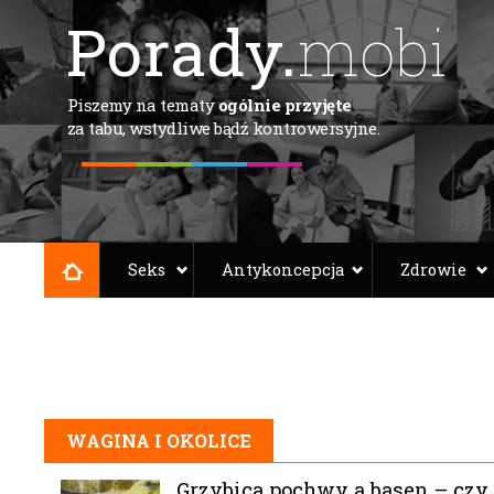
Porady.
mobi
Piszemy na tematy
ogólnie przyjęte
za tabu, wstydliwe bądź kontrowersyjne.
Seks
Antykoncepcja
Zdrowie
WAGINA I OKOLICE
Grzybica pochwy a basen – czy