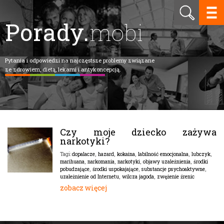
Porady.
mobi
Pytania i odpowiedzi na najczęstsze problemy związane
ze zdrowiem, dietą, lekami i antykoncepcją.
Czy moje dziecko zażywa
narkotyki?
dopalacze
,
hazard
,
kokaina
,
labilność emocjonalna
,
lubczyk
,
Tagi:
marihuana
,
narkomania
,
narkotyki
,
objawy uzależnienia
,
środki
pobudzające
,
środki uspokajające
,
substancje psychoaktywne
,
uzależnienie od Internetu
,
wilcza jagoda
,
zwężenie źrenic
zobacz więcej