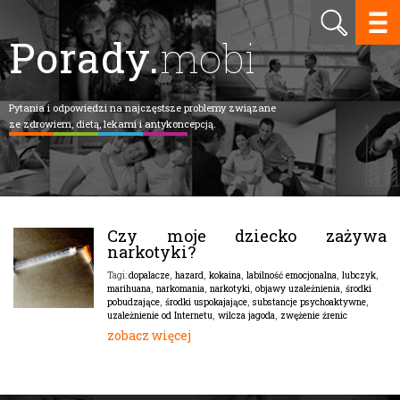
Porady.
mobi
Pytania i odpowiedzi na najczęstsze problemy związane
ze zdrowiem, dietą, lekami i antykoncepcją.
Czy moje dziecko zażywa
narkotyki?
dopalacze
,
hazard
,
kokaina
,
labilność emocjonalna
,
lubczyk
,
Tagi:
marihuana
,
narkomania
,
narkotyki
,
objawy uzależnienia
,
środki
pobudzające
,
środki uspokajające
,
substancje psychoaktywne
,
uzależnienie od Internetu
,
wilcza jagoda
,
zwężenie źrenic
zobacz więcej